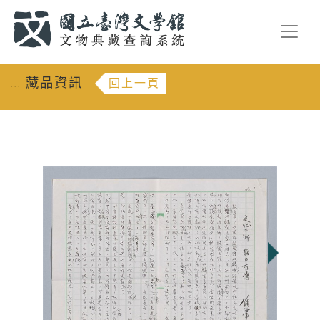
跳到主要內容
:::
藏品資訊
回上一頁
:::