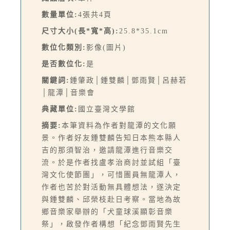
數量單位:
4張共4頁
尺寸大小(長*寬*高):
25.8*35.1cm
數位化類別:
影像(圖片)
是否數位化:
是
關鍵詞:
鍾肇政│鍾雙麟│鄧雨賢│呂赫若
│龍潭│音樂會
典藏單位:
國立臺灣文學館
摘要:
本筆資料為作者對龍潭的文化願
景。作者好友鍾雙麟告知日本熊本縣人
吉的那須智治，邀請龍潭進行音樂交
流。於是作者找盧孝治商討並試組「臺
灣文化使節團」，可惜團員無龍潭人，
作者也苦於對活動無具體想法，遂決定
與鍾雙麟、邱榮枝赴日考察。當地為故
鄉音樂家舉辦的「犬童球溪顯彰音樂
祭」，啟發作者構想「紀念鄧雨賢先生