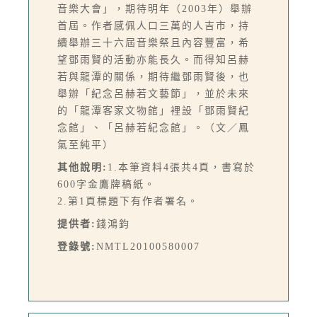
音樂大會」，期待明年（2003年）舉辦
首屆。作者感佩人口三萬的人吉市，持
續舉辦三十六屆音樂祭且內容豐富，希
望鄧雨賢的活動亦能長久。而得知呂赫
若與龍潭的關係，期待繼鄧雨賢後，也
舉辦「紀念呂赫若文藝節」，並於未來
的「龍潭客家文物館」裡設「鄧雨賢紀
念館」、「呂赫若紀念館」。（文／鳳
氣至純平）
其他說明:
1.本筆資料4張共4頁，書寫於
600字金鷹牌稿紙。
2.第1頁標題下有作者署名。
提供者:
錢鴻鈞
登錄號:
NMTL20100580007