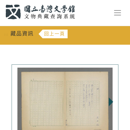
跳到主要內容
:::
藏品資訊
回上一頁
:::