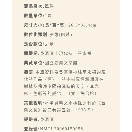
藏品層次:
單件
數量單位:
1頁
尺寸大小(長*寬*高):
26.5*38.4cm
數位化類別:
影像(圖片)
是否數位化:
是
關鍵詞:
吳瀛濤｜現代詩｜巫永福
典藏單位:
國立臺灣文學館
摘要:
本筆資料為吳瀛濤抄錄巫永福的現
代詩作品〈煙〉，詩中描寫煙霧瀰漫在
樹林及傍晚夕陽餘暉時的天空，其光
影、色彩等的變化。（文／許倍榕）
其他說明:
本筆資料文末標註原刊於《台
灣文藝》第二卷第五號，1935.5。
提供者:
吳瀛濤
登錄號:
NMTL20060150058