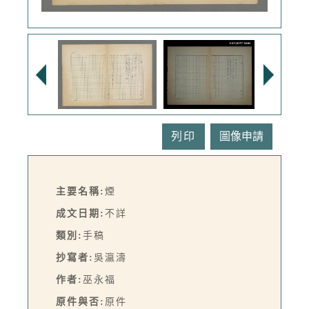
列印
主要名稱:
煙
成文日期:
不詳
類別:
手稿
抄寫者:
吳瀛濤
作者:
巫永福
原件與否:
原件