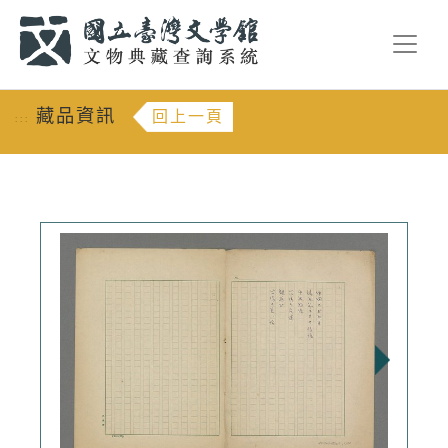
跳到主要內容
:::
藏品資訊
回上一頁
:::