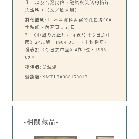
化。以及台灣民謠、謎語與笑話的摘錄
與說明。（文／歐人鳳）
其他說明:
1. 本筆資料書寫於孔雀牌600
字稿紙，內容頁共52頁。
2. 〈中國のお正月〉發表於《今日之中
國》2卷1號，1964-01。〈中秋物語〉
發表於《今日之中國》4卷9號，1966-
09。
提供者:
吳瀛濤
登錄號:
NMTL20060150012
-相關藏品-