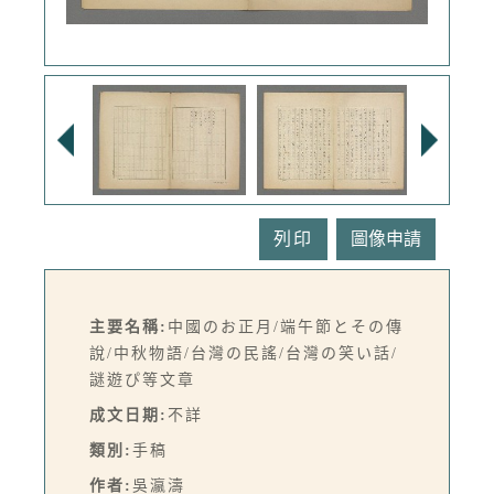
列印
主要名稱:
中國のお正月/端午節とその傳
說/中秋物語/台灣の民謠/台灣の笑い話/
謎遊ぴ等文章
成文日期:
不詳
類別:
手稿
作者:
吳瀛濤