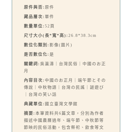
原件與否:
原件
藏品層次:
單件
數量單位:
52頁
尺寸大小(長*寬*高):
26.8*38.3cm
數位化類別:
影像(圖片)
是否數位化:
是
關鍵詞:
吳瀛濤｜台灣民俗｜中國のお正
月
內容目次:
中國のお正月｜端午節とその
傳說｜中秋物語｜台灣の民謠｜謎遊び
｜台灣の笑い話
典藏單位:
國立臺灣文學館
摘要:
本筆資料共6篇文章，分別為作者
描述中國農曆過年、端午節、中秋節等
節映的民俗活動，包含祭祀、飲食等文