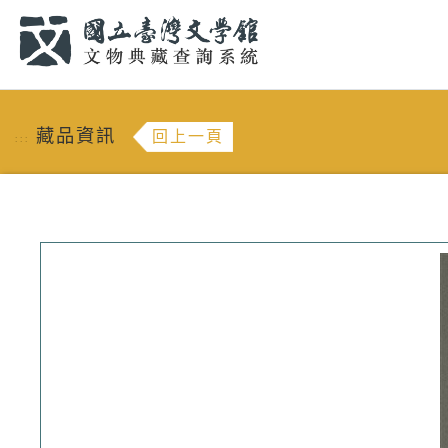
跳到主要內容
:::
藏品資訊
回上一頁
:::