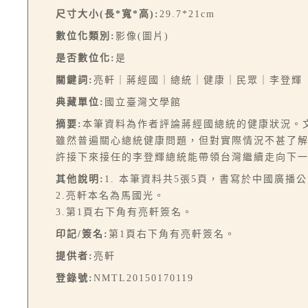
尺寸大小(長*寬*高):
29.7*21cm
數位化類別:
影像(圖片)
是否數位化:
是
關鍵詞:
亮軒｜蔣經國｜總統｜健康｜民眾｜李登輝
典藏單位:
國立臺灣文學館
摘要:
本筆資料為作者評論蔣經國總統的健康狀況。
雖然普遍關心總統健康問題，但對實際情況不甚了
許接下來接任的李登輝總統能帶領台灣繼續走向下
其他說明:
1. 本筆資料共5張5頁，書寫於中國廣播
2.亮軒本名為馬國光。
3.第1頁右下角有亮軒簽名。
印記/簽名:
第1頁右下角有亮軒簽名。
提供者:
亮軒
登錄號:
NMTL20150170119