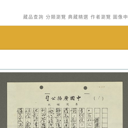
藏品查詢
分類瀏覽
典藏精選
作者瀏覽
圖像