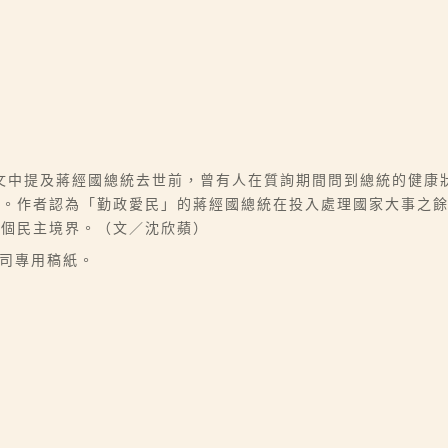
文中提及蔣經國總統去世前，曾有人在質詢期間問到總統的健康
解。作者認為「勤政愛民」的蔣經國總統在投入處理國家大事之
一個民主境界。（文／沈欣蘋）
公司專用稿紙。