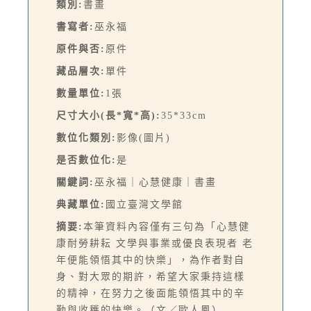
類別:
書畫
書寫者:
巫永福
原件與否:
原件
藏品層次:
單件
數量單位:
1張
尺寸大小(長*寬*高):
35*33cm
數位化類別:
影像(圖片)
是否數位化:
是
關鍵詞:
巫永福｜心慧健康｜書畫
典藏單位:
國立臺灣文學館
摘要:
本筆資料內容僅有三句為「心慧健
康耐勞耕耘 文學與事業或優良表現者 老
年便能領悟其中的快樂」，為作者對自
身、對大眾的期許，希望大家秉持這樣
的精神，在努力之後面能領悟其中的辛
勤與收穫的快樂。（文／歐人鳳）