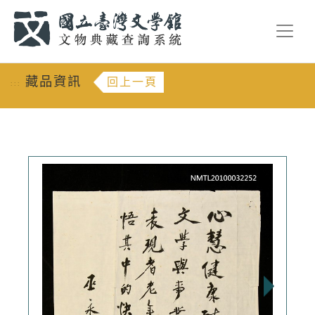
跳到主要內容
:::
藏品資訊
回上一頁
:::