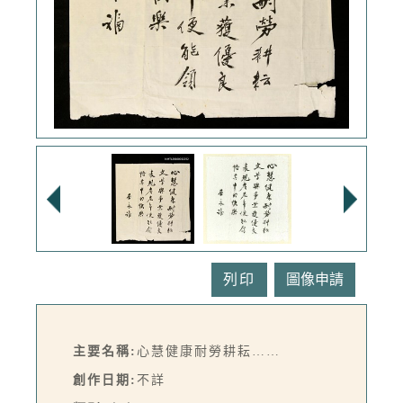
列印
主要名稱:
心慧健康耐勞耕耘……
創作日期:
不詳