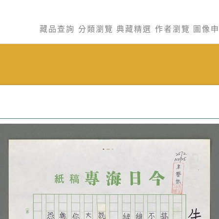
藏品查詢
分類瀏覽
典藏精選
作者瀏覽
圖像