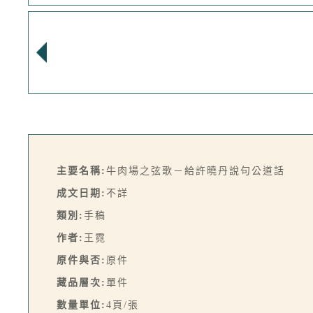
主要名稱:
牛肉場之弦歌－給許曉丹說句公道話
成文日期:
不詳
類別:
手稿
作者:
王霓
原件與否:
原件
藏品層次:
單件
數量單位:
4頁/張