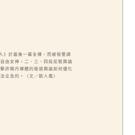
女人》於最後一幕全裸，而被檢警調
和自由女神，二、三、四段反駁輿論
攻擊許曉丹裸體的衛道輿論如何僵化
無法企及的。（文／歐人鳳）