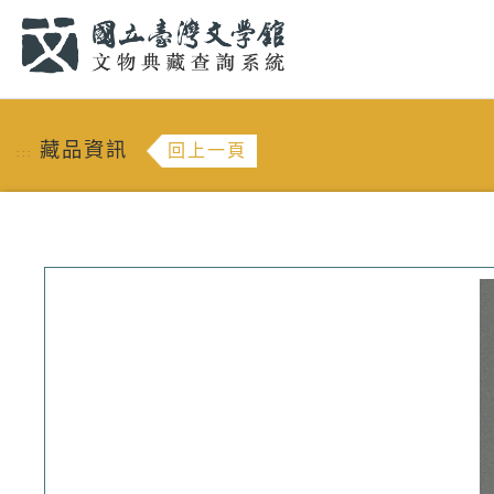
跳到主要內容
:::
藏品資訊
回上一頁
:::