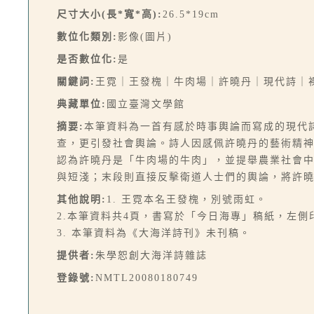
尺寸大小(長*寬*高):
26.5*19cm
數位化類別:
影像(圖片)
是否數位化:
是
關鍵詞:
王霓｜王發槐｜牛肉場｜許曉丹｜現代詩｜
典藏單位:
國立臺灣文學館
摘要:
本筆資料為一首有感於時事輿論而寫成的現代詩
查，更引發社會輿論。詩人因感佩許曉丹的藝術精
認為許曉丹是「牛肉場的牛肉」，並提舉農業社會
與短淺；末段則直接反擊衛道人士們的輿論，將許
其他說明:
1. 王霓本名王發槐，別號雨虹。
2.本筆資料共4頁，書寫於「今日海專」稿紙，左側
3. 本筆資料為《大海洋詩刊》未刊稿。
提供者:
朱學恕創大海洋詩雜誌
登錄號:
NMTL20080180749