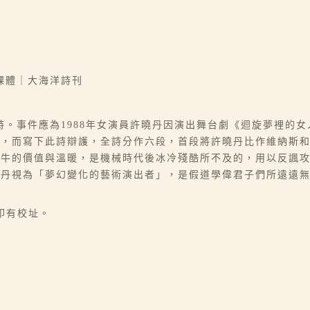
裸體｜大海洋詩刊
。事件應為1988年女演員許曉丹因演出舞台劇《迴旋夢裡的
神，而寫下此詩辯護，全詩分作六段，首段將許曉丹比作維納斯
中牛的價值與溫暖，是機械時代後冰冷殘酷所不及的，用以反諷
曉丹視為「夢幻變化的藝術演出者」，是假道學偉君子們所遠遠
印有校址。