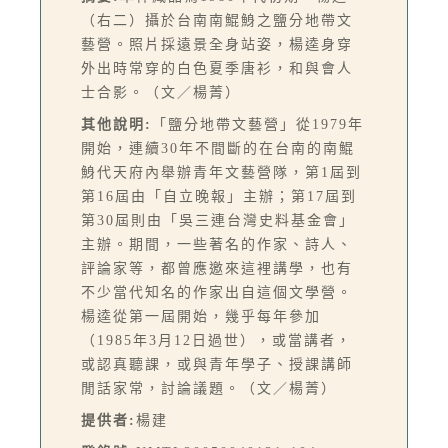
（右二）攝於台南南鯤鯓之鹽分地帶文
藝營。照片採遠景全身站姿，楊逵身穿
外出時常穿的白色夏季唐衫，和與會人
士合影。（文／楊菁）
其他說明:
「鹽分地帶文藝營」從1979年
開始，連續30年不間斷的在台南的南鯤
鯓代天府內舉辦青年文藝營隊，第1屆到
第16屆由「自立晚報」主辦；第17屆到
第30屆則由「吳三連台灣史料基金會」
主辦。期間，一些著名的作家、詩人、
評論家等，都曾應邀來這裡講學，也有
不少當代知名的作家出自這個文學營。
楊逵從第一屆開始，幾乎每年參加
（1985年3月12日過世），或當講者，
或認真聽課，或與青年學子、授課講師
閒話家常，討論議題。（文／楊菁）
提供者:
楊建