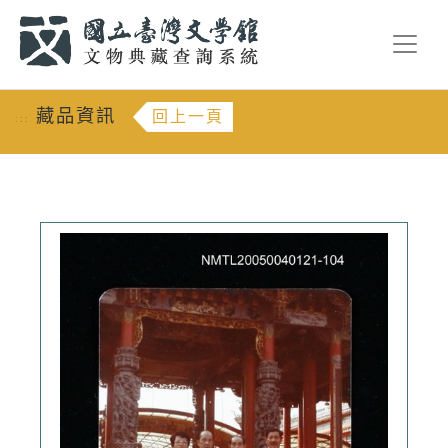
跳到主要內容
:::
藏品資訊
回上一頁
:::