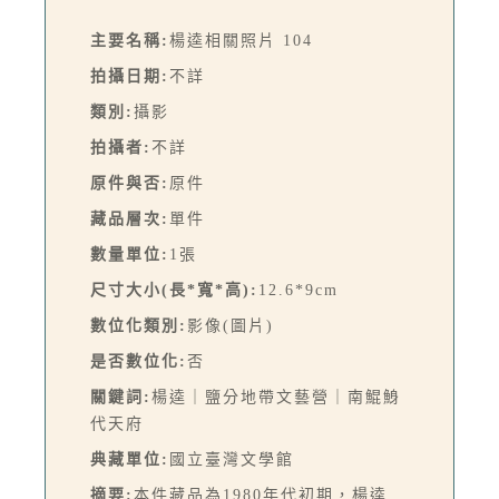
主要名稱:
楊逵相關照片 104
拍攝日期:
不詳
類別:
攝影
拍攝者:
不詳
原件與否:
原件
藏品層次:
單件
數量單位:
1張
尺寸大小(長*寬*高):
12.6*9cm
數位化類別:
影像(圖片)
是否數位化:
否
關鍵詞:
楊逵｜鹽分地帶文藝營｜南鯤鯓
代天府
典藏單位:
國立臺灣文學館
摘要:
本件藏品為1980年代初期，楊逵