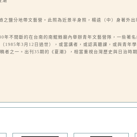
夏潮
鯤鯓之鹽分地帶文藝營。此照為近景半身照，楊逵（中）身著外
續30年不間斷的在台南的南鯤鯓廟內舉辦青年文藝營隊，一些著
1985年3月12日過世），或當講者，或認真聽課，或與青年
要撰稿者之一。出刊35期的《夏潮》，相當重視台灣歷史與日治