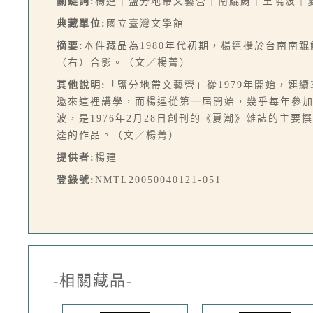
關鍵詞:
楊逵｜鹽分地帶文藝營｜南鯤鯓｜王曉波｜
典藏單位:
國立臺灣文學館
摘要:
本件藏品為1980年代初期，楊逵攝於台南南
（右）合影。（文／楊菁）
其他說明:
「鹽分地帶文藝營」從1979年開始，連
邀來這裡講學，而楊逵從第一屆開始，幾乎每年參加（
波，是1976年2月28日創刊的《夏潮》雜誌的主
逵的作品。（文／楊菁）
提供者:
楊建
登錄號:
NMTL20050040121-051
-相關藏品-