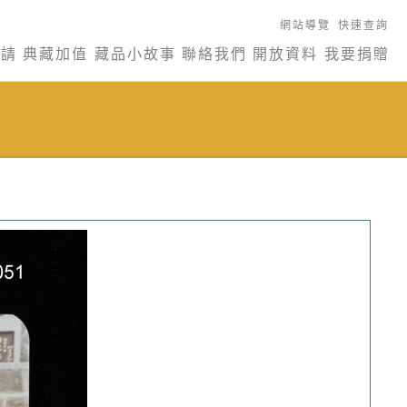
網站導覽
快速查詢
申請
典藏加值
藏品小故事
聯絡我們
開放資料
我要捐贈