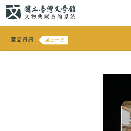
跳到主要內容
:::
藏品資訊
回上一頁
:::