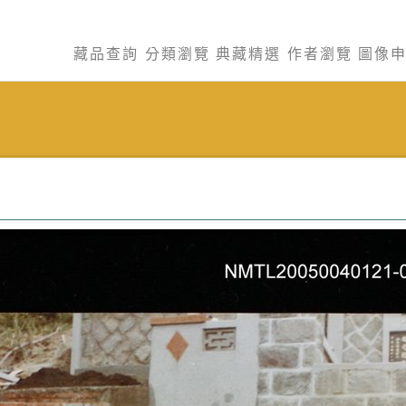
藏品查詢
分類瀏覽
典藏精選
作者瀏覽
圖像