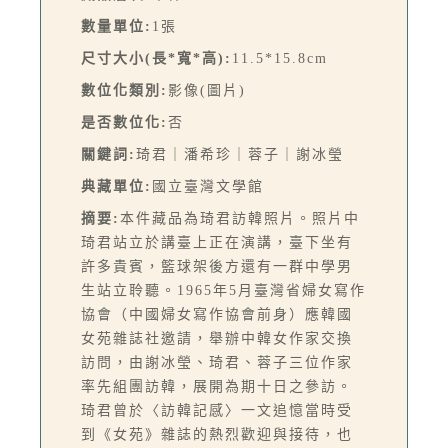
數量單位:
1張
尺寸大小(長*寬*高):
11.5*15.8cm
數位化類別:
影像(圖片)
是否數位化:
否
關鍵詞:
琦君｜潘希珍｜蓉子｜謝冰瑩
典藏單位:
國立臺灣文學館
摘要:
本件藏品為琦君訪韓照片。照片中
琦君站立於講臺上正在演講，臺下坐有
許多貴賓，籃球架後方還有一群中學男
生站立聆聽。1965年5月臺灣省婦女寫作
協會（中國婦女寫作協會前身）應韓國
女苑雜誌社邀請，舉辦中韓女作家交換
訪問，由謝冰瑩、琦君、蓉子三位作家
率先組團訪韓，展開為期十日之參訪。
琦君曾於〈訪韓記感〉一文追憶當時受
到《女苑》雜誌的熱烈歡迎與接待，也