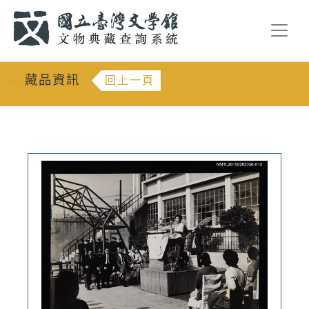
跳到主要內容
:::
藏品資訊
回上一頁
:::