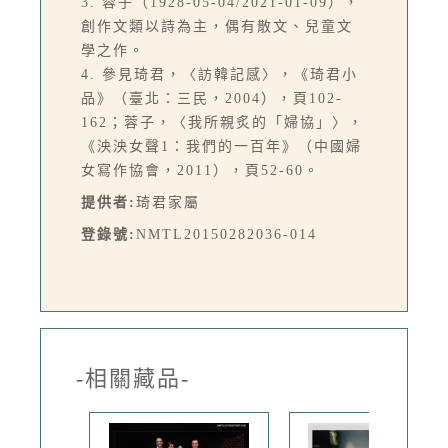
3. 蓉子（1928-05-04/2021-01-09），
創作文類以詩為主，偶有散文、兒童文
學之作。
4. 參見琦君，〈訪韓記感〉，《琦君小
品》（臺北：三民，2004），頁102-
162；蓉子，〈我所親炙的「婦協」〉，
《泱泱女聲1：我們的一百年》（中國婦
女寫作協會，2011），頁52-60。
提供者:
琦君家屬
登錄號:
NMTL20150282036-014
-相關藏品-