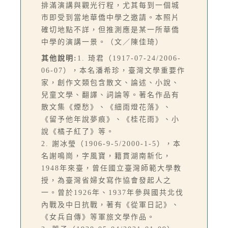
排滿演講與觀光行程，尤其每到一個城
市即受到當地華僑中學之邀請。本照片
確切地點不詳，但推測應是某一所華僑
中學的演講一景。（文／陳佳琦）
其他說明:
1. 琦君（1917-07-24/2006-
06-07），本名潘希珍，臺灣文學重要作
家，創作文類包含散文、論述、小說、
兒童文學、翻譯、詞論等。著名作品有
散文集《煙愁》、《細雨燈花落》、
《留予他年說夢痕》、《桂花雨》、小
說《橘子紅了》等。
2. 謝冰瑩（1906-9-5/2000-1-5），本
名謝鳴崗，字風寶，籍貫湖南新化，
1948年來臺，曾任國立臺灣師範大學教
授，為臺灣省婦女寫作協會發起人之
一。曾於1926年、1937年參與國共北伐
內戰及中日抗戰，著有《從軍日記》、
《女兵自傳》等軍旅文學作品。