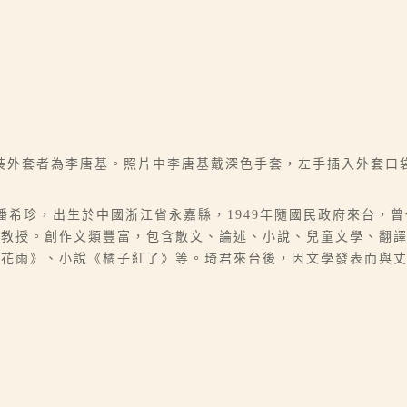
裝外套者為李唐基。照片中李唐基戴深色手套，左手插入外套口
07），本名潘希珍，出生於中國浙江省永嘉縣，1949年隨國民政府來
學教授。創作文類豐富，包含散文、論述、小說、兒童文學、翻
桂花雨》、小說《橘子紅了》等。琦君來台後，因文學發表而與