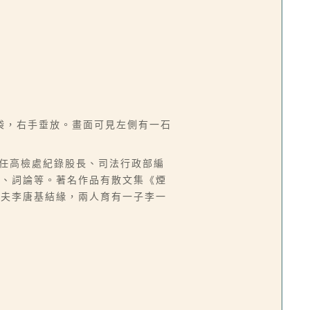
袋，右手垂放。畫面可見左側有一石
台，曾任高檢處紀錄股長、司法行政部編
譯、詞論等。著名作品有散文集《煙
丈夫李唐基結緣，兩人育有一子李一