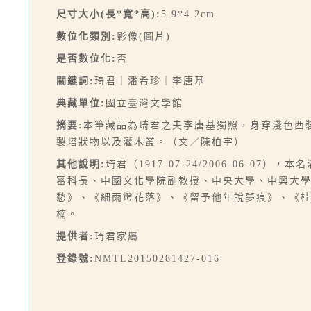
尺寸大小(長*寬*高):
5.9*4.2cm
數位化類別:
影像(圖片)
是否數位化:
否
關鍵詞:
琦君｜潘希珍｜李唐基
典藏單位:
國立臺灣文學館
摘要:
本筆藏品為琦君之夫李唐基獨照，身穿淺色西
製塔狀物以及灌木叢。（文／陳柏宇）
其他說明:
琦君（1917-07-24/2006-06-
審科長、中國文化學院副教授、中央大學、中興大
愁》、《細雨燈花落》、《留予他年說夢痕》、《
楠。
提供者:
琦君家屬
登錄號:
NMTL20150281427-016