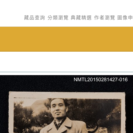
藏品查詢
分類瀏覽
典藏精選
作者瀏覽
圖像