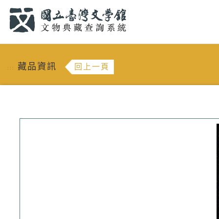
跳到主要內容
:::
藏品資訊
回上一頁
:::