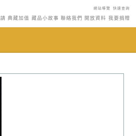
網站導覽
快速查詢
申請
典藏加值
藏品小故事
聯絡我們
開放資料
我要捐贈