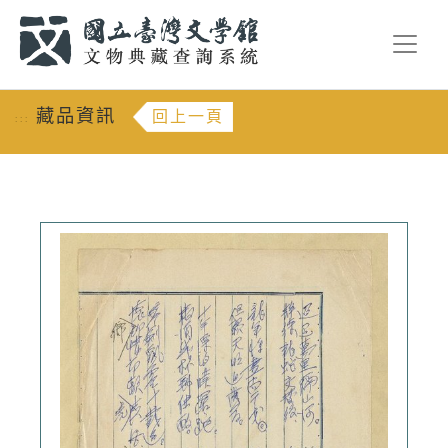
跳到主要內容
:::
藏品資訊
回上一頁
:::