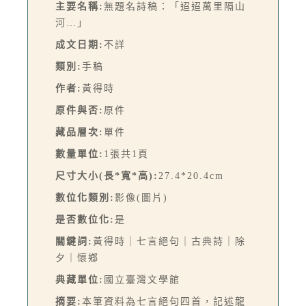
主要名稱:
無題名詩稿：「迢迢萬里隔山
河…」
成文日期:
不詳
類別:
手稿
作者:
黃得時
原件與否:
原件
藏品層次:
單件
數量單位:
1張共1頁
尺寸大小(長*寬*高):
27.4*20.4cm
數位化類別:
影像(圖片)
是否數位化:
是
關鍵詞:
黃得時｜七言絕句｜古典詩｜除
夕｜懷鄉
典藏單位:
國立臺灣文學館
摘要:
本筆資料為七言絕句四首，記述龍