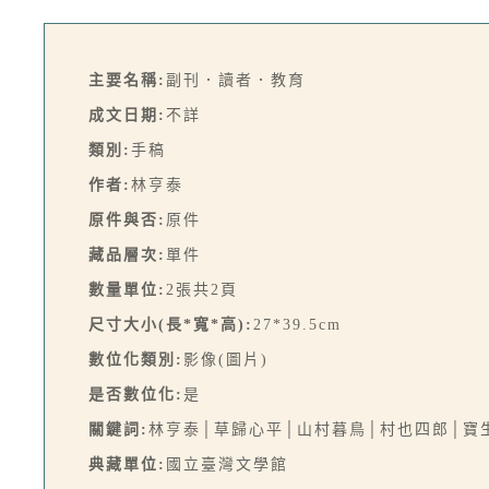
主要名稱:
副刊．讀者．教育
成文日期:
不詳
類別:
手稿
作者:
林亨泰
原件與否:
原件
藏品層次:
單件
數量單位:
2張共2頁
尺寸大小(長*寬*高):
27*39.5cm
數位化類別:
影像(圖片)
是否數位化:
是
關鍵詞:
林亨泰│草歸心平│山村暮鳥│村也四郎│寶
典藏單位:
國立臺灣文學館