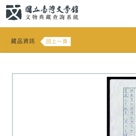
跳到主要內容
:::
藏品資訊
回上一頁
:::