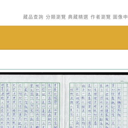
藏品查詢
分類瀏覽
典藏精選
作者瀏覽
圖像