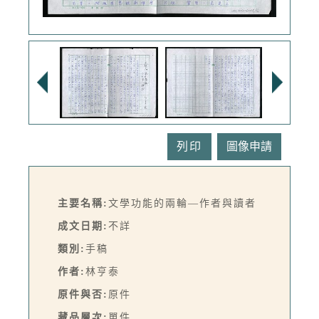
列印
主要名稱:
文學功能的兩輪—作者與讀者
成文日期:
不詳
類別:
手稿
作者:
林亨泰
原件與否:
原件
藏品層次:
單件