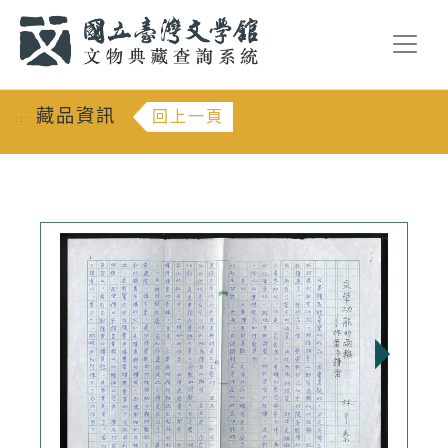
跳到主要內容
:::
藏品資訊
回上一頁
:::