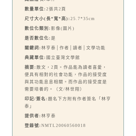
數量單位:
2張共2頁
尺寸大小(長*寬*高):
25.7*35cm
數位化類別:
影像(圖片)
是否數位化:
是
關鍵詞:
林亨泰│作者│讀者│文學功能
典藏單位:
國立臺灣文學館
摘要:
散文，2頁。作品能為讀者喜愛，
便具有相對的社會功能，作品的接受度
與其功能息息相關。而作品的接受度是
需要培養的。（文/林世翔）
印記/簽名:
題名下方附有作者簽名「林亨
泰」
提供者:
林亨泰
登錄號:
NMTL20060560018