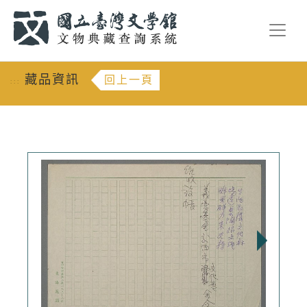
跳到主要內容
:::
藏品資訊
回上一頁
:::