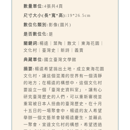
數量單位:
4張共4頁
尺寸大小(長*寬*高):
19*26.5cm
數位化類別:
影像(圖片)
是否數位化:
是
關鍵詞:
楊逵｜葉陶｜散文｜東海花園｜
文化村｜臺灣史｜新詩｜義賣
典藏單位:
國立臺灣文學館
摘要:
楊逵希望捐出土地，成立東海花園
文化村，讓這個混濁的世界有一個清靜
的地方；在楊逵的構想中，這個文化村
要設立一個「臺灣史資料室」，讓有心
研究臺灣歷史的人們，可以重新審視並
重寫被日本人扭曲的臺灣歷史。在十月
十五日的一場聚會中，楊逵的友人希望
舉辦一個文藝茶會替楊逵慶生，並藉此
一聚會，宣達文化村的構想，希望透過