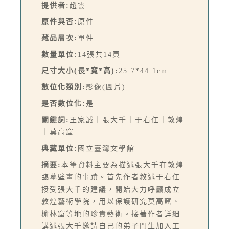
提供者:
趙雲
原件與否:
原件
藏品層次:
單件
數量單位:
14張共14頁
尺寸大小(長*寬*高):
25.7*44.1cm
數位化類別:
影像(圖片)
是否數位化:
是
關鍵詞:
王家誠｜張大千｜于右任｜敦煌
｜莫高窟
典藏單位:
國立臺灣文學館
摘要:
本筆資料主要為描述張大千在敦煌
臨摹壁畫的事蹟。首先作者敘述于右任
接受張大千的建議，開始大力呼籲成立
敦煌藝術學院，用以保護研究莫高窟、
榆林窟等地的珍貴藝術。接著作者詳細
講述張大千邀請自己的弟子門生加入工