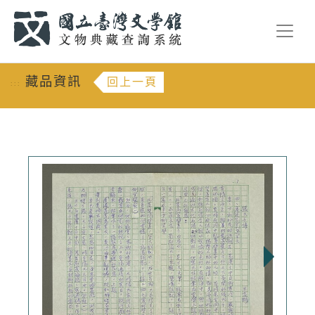
跳到主要內容
:::
藏品資訊
回上一頁
:::