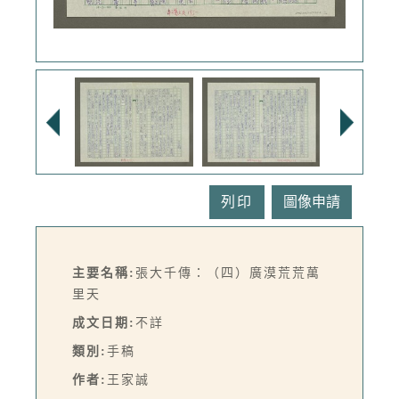
列印
主要名稱:
張大千傳：（四）廣漠荒荒萬
里天
成文日期:
不詳
類別:
手稿
作者:
王家誠