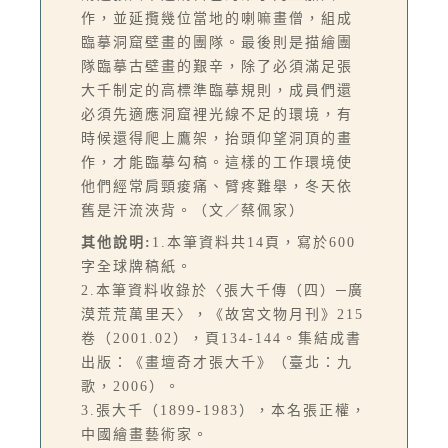
作，並延攬幾位當地的喇嘛畫僧，組成
臨摹洞窟壁畫的團隊。最後則是描繪團
隊臨摹古壁畫的艱辛，除了必須滿足張
大千制定的高標準臨摹規則，成員們還
必須先適應洞窟裡光線不足的環境，有
時候還得爬上鷹架，抬頭仰望洞頂的畫
作，才能臨摹勾稿。這樣的工作環境使
他們經常肩頸痠痛、臂疼難舉，冬天依
舊是汗流浹背。（文／蔡佩家）
其他說明:
1.本筆資料共14頁，寫於600
字全球牌稿紙。
2.本筆資料收錄於〈張大千傳（四）─廣
漠荒荒萬里天〉，《故宮文物月刊》215
卷（2001.02），頁134-144。集結成書
出版：《畫壇奇才張大千》（臺北：九
歌，2006）。
3.張大千（1899-1983），本名張正權，
中國繪畫藝術家。