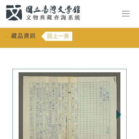
跳到主要內容
:::
藏品資訊
回上一頁
:::