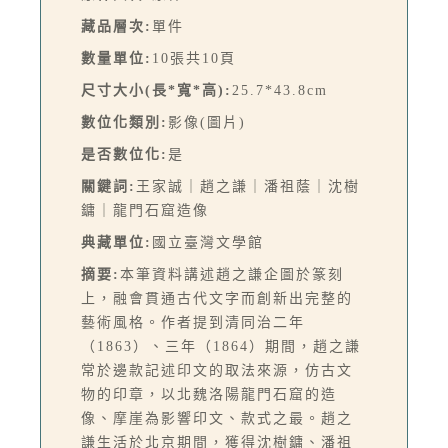
藏品層次:
單件
數量單位:
10張共10頁
尺寸大小(長*寬*高):
25.7*43.8cm
數位化類別:
影像(圖片)
是否數位化:
是
關鍵詞:
王家誠｜趙之謙｜潘祖蔭｜沈樹
鏞｜龍門石窟造像
典藏單位:
國立臺灣文學館
摘要:
本筆資料講述趙之謙企圖於篆刻
上，融會貫通古代文字而創新出完整的
藝術風格。作者提到清同治二年
（1863）、三年（1864）期間，趙之謙
常於邊款記述印文的取法來源，仿古文
物的印章，以北魏洛陽龍門石窟的造
像、摩崖為影響印文、款式之最。趙之
謙生活於北京期間，獲得沈樹鏞、潘祖