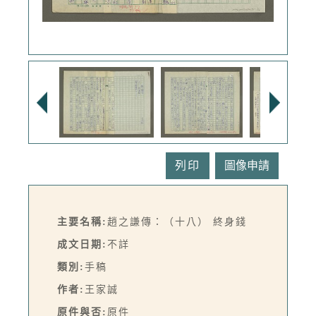
列印
主要名稱:
趙之謙傳：（十八） 終身錢
成文日期:
不詳
類別:
手稿
作者:
王家誠
原件與否:
原件