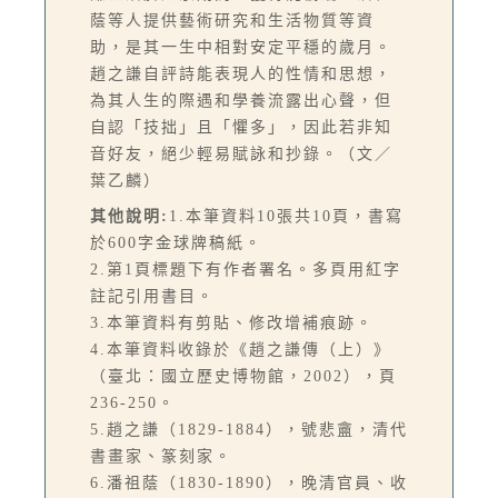
蔭等人提供藝術研究和生活物質等資
助，是其一生中相對安定平穩的歲月。
趙之謙自評詩能表現人的性情和思想，
為其人生的際遇和學養流露出心聲，但
自認「技拙」且「懼多」，因此若非知
音好友，絕少輕易賦詠和抄錄。（文／
葉乙麟）
其他說明:
1.本筆資料10張共10頁，書寫
於600字金球牌稿紙。
2.第1頁標題下有作者署名。多頁用紅字
註記引用書目。
3.本筆資料有剪貼、修改增補痕跡。
4.本筆資料收錄於《趙之謙傳（上）》
（臺北：國立歷史博物館，2002），頁
236-250。
5.趙之謙（1829-1884），號悲盦，清代
書畫家、篆刻家。
6.潘祖蔭（1830-1890），晚清官員、收