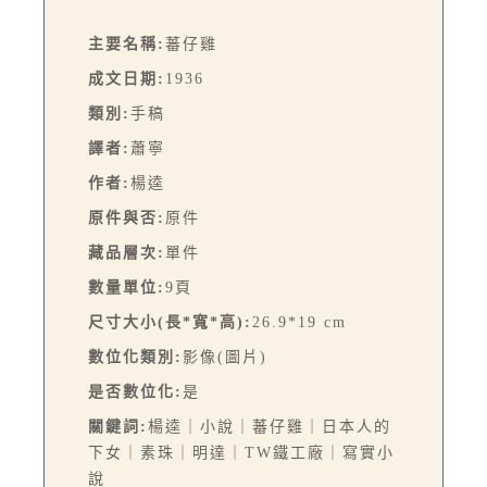
主要名稱:
蕃仔雞
成文日期:
1936
類別:
手稿
譯者:
蕭寧
作者:
楊逵
原件與否:
原件
藏品層次:
單件
數量單位:
9頁
尺寸大小(長*寬*高):
26.9*19 cm
數位化類別:
影像(圖片)
是否數位化:
是
關鍵詞:
楊逵｜小說｜蕃仔雞｜日本人的
下女｜素珠｜明達｜TW鐵工廠｜寫實小
說