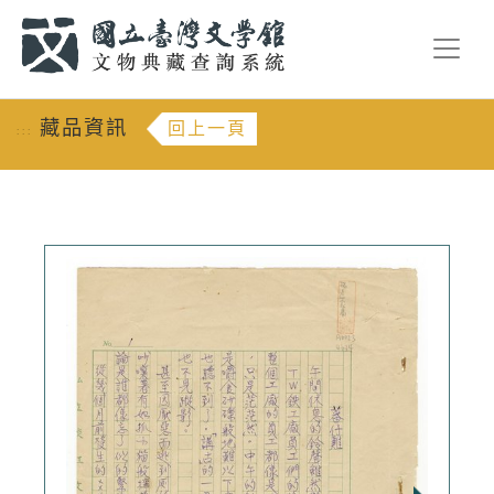
跳到主要內容
:::
藏品資訊
回上一頁
:::