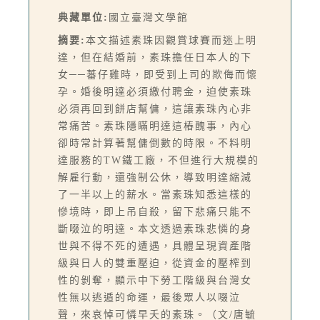
典藏單位:
國立臺灣文學館
摘要:
本文描述素珠因觀賞球賽而迷上明
達，但在結婚前，素珠擔任日本人的下
女──蕃仔雞時，即受到上司的欺侮而懷
孕。婚後明達必須繳付聘金，迫使素珠
必須再回到餅店幫傭，這讓素珠內心非
常痛苦。素珠隱瞞明達這樁醜事，內心
卻時常計算著幫傭倒數的時限。不料明
達服務的TW鐵工廠，不但進行大規模的
解雇行動，還強制公休，導致明達縮減
了一半以上的薪水。當素珠知悉這樣的
慘境時，即上吊自殺，留下悲痛只能不
斷啜泣的明達。本文透過素珠悲憐的身
世與不得不死的遭遇，具體呈現資產階
級與日人的雙重壓迫，從資金的壓榨到
性的剝奪，顯示中下勞工階級與台灣女
性無以逃遁的命運，最後眾人以啜泣
聲，來哀悼可憐早夭的素珠。（文/唐毓