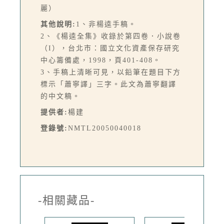
麗）
其他說明:
1、非楊逵手稿。
2、《楊逵全集》收錄於第四卷．小說卷
（I），台北市：國立文化資產保存研究
中心籌備處，1998，頁401-408。
3、手稿上清晰可見，以鉛筆在題目下方
標示「蕭寧譯」三字。此文為蕭寧翻譯
的中文稿。
提供者:
楊建
登錄號:
NMTL20050040018
-相關藏品-