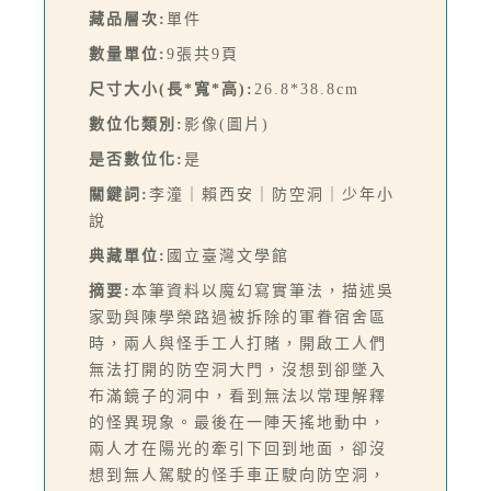
藏品層次:
單件
數量單位:
9張共9頁
尺寸大小(長*寬*高):
26.8*38.8cm
數位化類別:
影像(圖片)
是否數位化:
是
關鍵詞:
李潼｜賴西安｜防空洞｜少年小
說
典藏單位:
國立臺灣文學館
摘要:
本筆資料以魔幻寫實筆法，描述吳
家勁與陳學榮路過被拆除的軍眷宿舍區
時，兩人與怪手工人打賭，開啟工人們
無法打開的防空洞大門，沒想到卻墜入
布滿鏡子的洞中，看到無法以常理解釋
的怪異現象。最後在一陣天搖地動中，
兩人才在陽光的牽引下回到地面，卻沒
想到無人駕駛的怪手車正駛向防空洞，