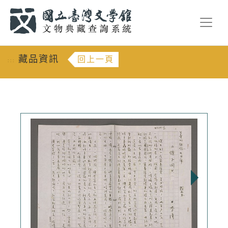
跳到主要內容
:::
藏品資訊
回上一頁
:::