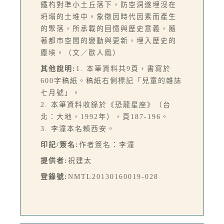
鐵杓對準小土丘落下，防空洞遂埋沒在
坍塌的土堆中。象徵因時代因素而產生
的聚落，所承載的回憶與歷史意義，隨
著都市空間的變動與更新，埋入歷史的
塵埃。（文／歐人鳳）
其他說明:
1. 本筆資料共9頁，書寫於
600字稿紙。稿紙右側標記「兒童的雜誌
七月號」。
2. 本筆資料收錄於《恐龍星座》（台
北：大地，1992年），頁187-196。
3. 李潼本名賴西安。
印記/簽名:
作者簽名：李潼
提供者:
祝建太
登錄號:
NMTL20130160019-028