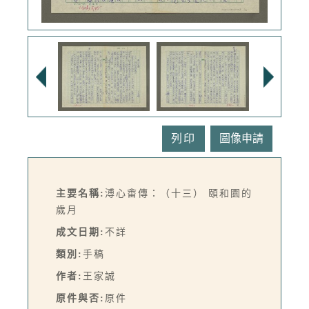
列印
主要名稱:
溥心畬傳：（十三） 頤和園的
歲月
成文日期:
不詳
類別:
手稿
作者:
王家誠
原件與否:
原件