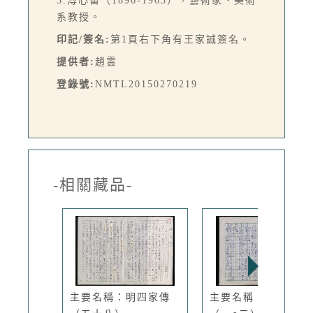
5.溥心畬（1896-1963），藝術家、美術
系教授。
印記/簽名:
第1頁右下角有王家誠簽名。
提供者:
趙雲
登錄號:
NMTL20150270219
-相關藏品-
主要名稱：明四家傳
主要名稱：明四家傳