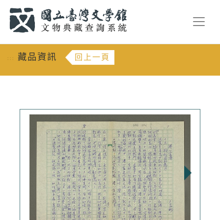
跳到主要內容
:::
藏品資訊
回上一頁
:::