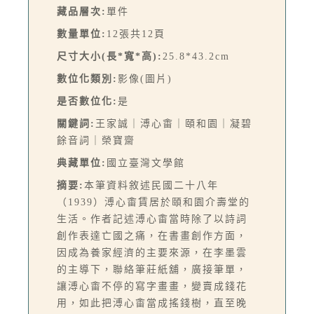
藏品層次:
單件
數量單位:
12張共12頁
尺寸大小(長*寬*高):
25.8*43.2cm
數位化類別:
影像(圖片)
是否數位化:
是
關鍵詞:
王家誠｜溥心畬｜頤和園｜凝碧
餘音詞｜榮寶齋
典藏單位:
國立臺灣文學館
摘要:
本筆資料敘述民國二十八年
（1939）溥心畬賃居於頤和園介壽堂的
生活。作者記述溥心畬當時除了以詩詞
創作表達亡國之痛，在書畫創作方面，
因成為養家經濟的主要來源，在李墨雲
的主導下，聯絡筆莊紙舖，廣接筆單，
讓溥心畬不停的寫字畫畫，變賣成錢花
用，如此把溥心畬當成搖錢樹，直至晚