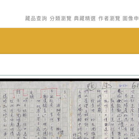
藏品查詢
分類瀏覽
典藏精選
作者瀏覽
圖像