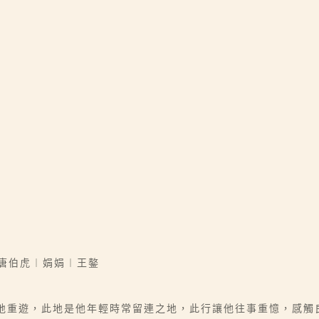
唐伯虎︱娟娟︱王鏊
舊地重遊，此地是他年輕時常留連之地，此行讓他往事重憶，感觸