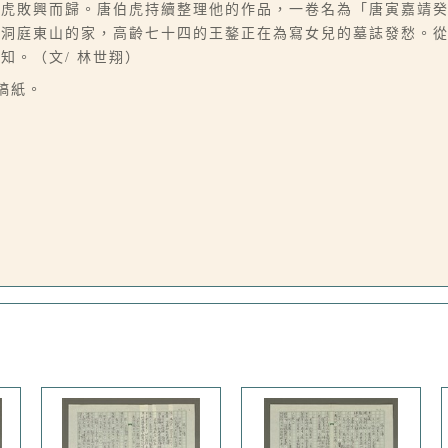
伯虎敗興而歸。唐伯虎持續整理他的作品，一卷名為「唐寅嘉靖
在洞庭東山的家，高齡七十四的王鏊正在為寫女兒的墓誌發愁。
知。（文/ 林世翔）
字稿紙。