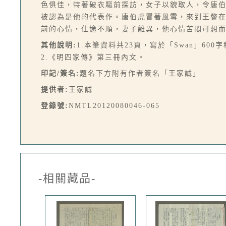
色俱佳，特著破衣驅前探訪，女子以貌取人，令唐
被認為是他的代表作。唐伯虎冒著風雪，來到王鏊
前的心情，仕途不順，妻子離異，他心情苦悶可想而
其他說明:
1.本筆資料共23頁，寫於「Swan」600
2.《明四家傳》第三冊內文。
印記/簽名:
題名下方附有作者簽名「王家誠」
提供者:
王家誠
登錄號:
NMTL20120080046-065
-相關藏品-