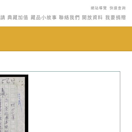
網站導覽
快速查詢
申請
典藏加值
藏品小故事
聯絡我們
開放資料
我要捐贈