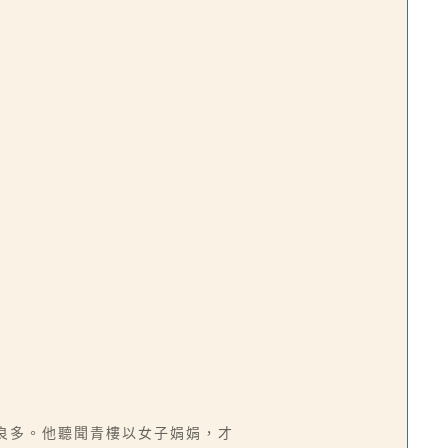
良多。他聽聞青樓以女子娟娟，才