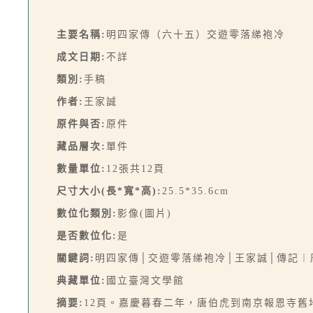
主要名稱:
明四家傳（六十五）交遊零落绨袍冷
成文日期:
不詳
類別:
手稿
作者:
王家誠
原件與否:
原件
藏品層次:
單件
數量單位:
12張共12頁
尺寸大小(長*寬*高):
25.5*35.6cm
數位化類別:
影像(圖片)
是否數位化:
是
關鍵詞:
明四家傳│交遊零落绨袍冷│王家誠│傳記︱
典藏單位:
國立臺灣文學館
摘要:
12頁。嘉慶暮春二年，唐伯虎到南京報恩寺