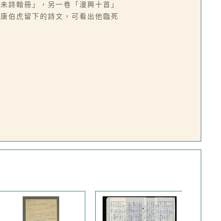
癸未詩翰冊」，另一卷「漫興十首」
從唐伯虎留下的詩文，可看出他臨死