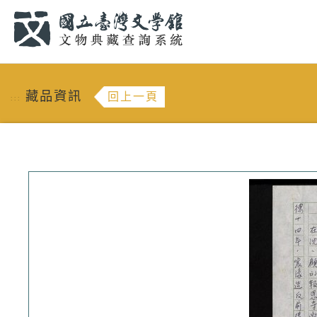
跳到主要內容
:::
藏品資訊
回上一頁
:::