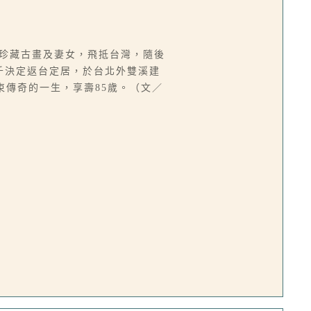
著珍藏古畫及妻女，飛抵台灣，隨後
大千決定返台定居，於台北外雙溪建
束傳奇的一生，享壽85歲。（文／