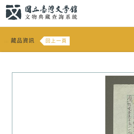
跳到主要內容
:::
藏品資訊
回上一頁
:::