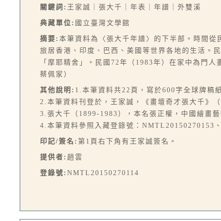
關鍵詞:
王家誠｜張大千｜年表｜年譜｜外雙溪
典藏單位:
國立臺灣文學館
摘要:
本筆資料為〈張大千年譜〉的下半部。時間從民
旅居香港、印度、巴西、美國等世界各地的生活。民
「摩耶精舍」。民國72年（1983年）在家中為門
蔡佩家）
其他說明:
1.本筆資料共22頁，寫於600字全球牌稿
2.本筆資料刊登於，王家誠，《畫壇奇才張大千》（臺北
3.張大千（1899-1983），本名張正權，中國繪畫
4.本筆資料參照入藏登錄號：NMTL20150270153、NM
印記/簽名:
第1頁右下角有王家誠簽名。
提供者:
趙雲
登錄號:
NMTL20150270114