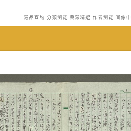
藏品查詢
分類瀏覽
典藏精選
作者瀏覽
圖像