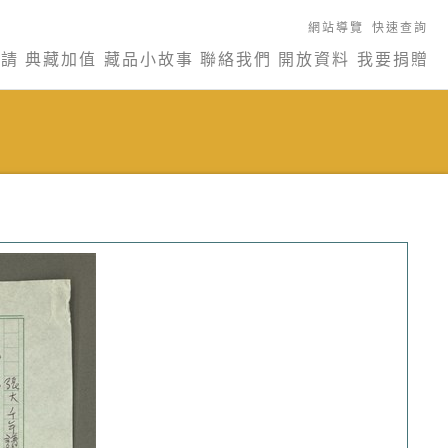
網站導覽
快速查詢
申請
典藏加值
藏品小故事
聯絡我們
開放資料
我要捐贈