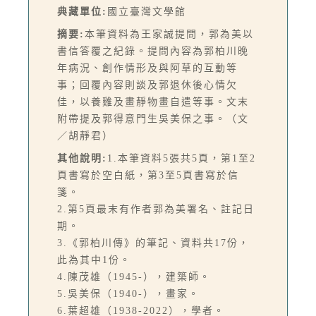
典藏單位:
國立臺灣文學館
摘要:
本筆資料為王家誠提問，郭為美以
書信答覆之紀錄。提問內容為郭柏川晚
年病況、創作情形及與阿草的互動等
事；回覆內容則談及郭退休後心情欠
佳，以養雞及畫靜物畫自遣等事。文末
附帶提及郭得意門生吳美保之事。（文
／胡靜君）
其他說明:
1.本筆資料5張共5頁，第1至2
頁書寫於空白紙，第3至5頁書寫於信
箋。
2.第5頁最末有作者郭為美署名、註記日
期。
3.《郭柏川傳》的筆記、資料共17份，
此為其中1份。
4.陳茂雄（1945-），建築師。
5.吳美保（1940-），畫家。
6.葉超雄（1938-2022），學者。