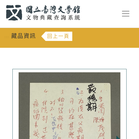
跳到主要內容
:::
藏品資訊
回上一頁
:::