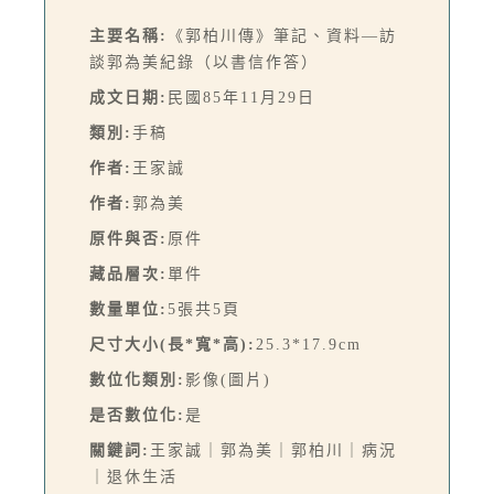
主要名稱:
《郭柏川傳》筆記、資料—訪
談郭為美紀錄（以書信作答）
成文日期:
民國85年11月29日
類別:
手稿
作者:
王家誠
作者:
郭為美
原件與否:
原件
藏品層次:
單件
數量單位:
5張共5頁
尺寸大小(長*寬*高):
25.3*17.9cm
數位化類別:
影像(圖片)
是否數位化:
是
關鍵詞:
王家誠｜郭為美｜郭柏川｜病況
｜退休生活