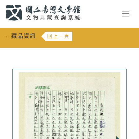
跳到主要內容
:::
藏品資訊
回上一頁
:::