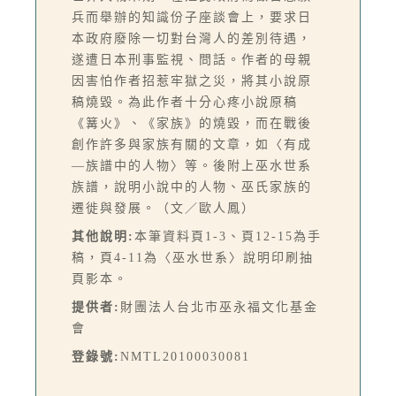
兵而舉辦的知識份子座談會上，要求日
本政府廢除一切對台灣人的差別待遇，
遂遭日本刑事監視、問話。作者的母親
因害怕作者招惹牢獄之災，將其小說原
稿燒毀。為此作者十分心疼小說原稿
《篝火》、《家族》的燒毀，而在戰後
創作許多與家族有關的文章，如〈有成
—族譜中的人物〉等。後附上巫水世系
族譜，說明小說中的人物、巫氏家族的
遷徙與發展。（文／歐人鳳）
其他說明:
本筆資料頁1-3、頁12-15為手
稿，頁4-11為〈巫水世系〉說明印刷抽
頁影本。
提供者:
財團法人台北市巫永福文化基金
會
登錄號:
NMTL20100030081