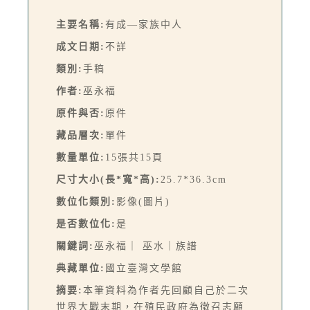
主要名稱:
有成—家族中人
成文日期:
不詳
類別:
手稿
作者:
巫永福
原件與否:
原件
藏品層次:
單件
數量單位:
15張共15頁
尺寸大小(長*寬*高):
25.7*36.3cm
數位化類別:
影像(圖片)
是否數位化:
是
關鍵詞:
巫永福｜ 巫水｜族譜
典藏單位:
國立臺灣文學館
摘要:
本筆資料為作者先回顧自己於二次
世界大戰末期，在殖民政府為徵召志願