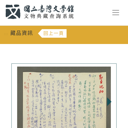
跳到主要內容
:::
藏品資訊
回上一頁
:::