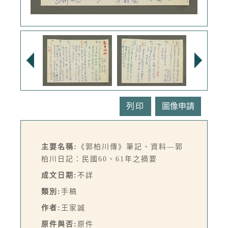
列印
主要名稱:
《郭柏川傳》筆記、資料—郭
柏川日記：民國60、61年之摘要
成文日期:
不詳
類別:
手稿
作者:
王家誠
原件與否:
原件