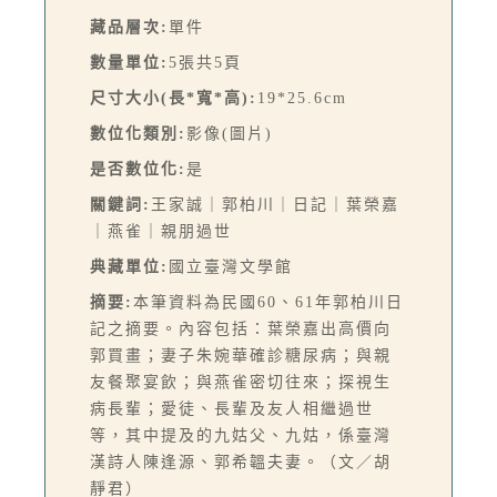
藏品層次:
單件
數量單位:
5張共5頁
尺寸大小(長*寬*高):
19*25.6cm
數位化類別:
影像(圖片)
是否數位化:
是
關鍵詞:
王家誠｜郭柏川｜日記｜葉榮嘉
｜燕雀｜親朋過世
典藏單位:
國立臺灣文學館
摘要:
本筆資料為民國60、61年郭柏川日
記之摘要。內容包括：葉榮嘉出高價向
郭買畫；妻子朱婉華確診糖尿病；與親
友餐聚宴飲；與燕雀密切往來；探視生
病長輩；愛徒、長輩及友人相繼過世
等，其中提及的九姑父、九姑，係臺灣
漢詩人陳逢源、郭希韞夫妻。（文／胡
靜君）