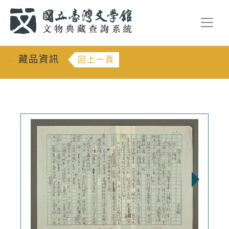
跳到主要內容
:::
藏品資訊
回上一頁
:::