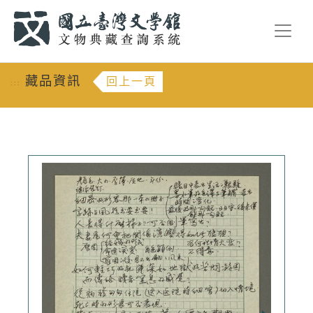
跳到主要內容
:::
藏品資訊
回上一頁
:::