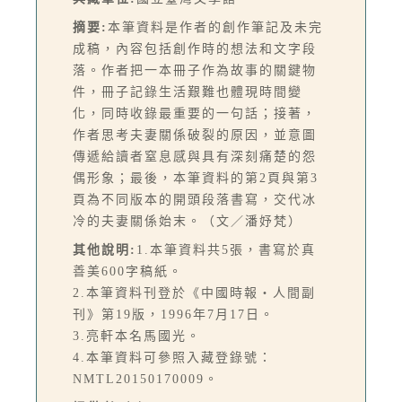
摘要:
本筆資料是作者的創作筆記及未完
成稿，內容包括創作時的想法和文字段
落。作者把一本冊子作為故事的關鍵物
件，冊子記錄生活艱難也體現時間變
化，同時收錄最重要的一句話；接著，
作者思考夫妻關係破裂的原因，並意圖
傳遞給讀者窒息感與具有深刻痛楚的怨
偶形象；最後，本筆資料的第2頁與第3
頁為不同版本的開頭段落書寫，交代冰
冷的夫妻關係始末。（文／潘妤梵）
其他說明:
1.本筆資料共5張，書寫於真
善美600字稿紙。
2.本筆資料刊登於《中國時報‧人間副
刊》第19版，1996年7月17日。
3.亮軒本名馬國光。
4.本筆資料可參照入藏登錄號：
NMTL20150170009。