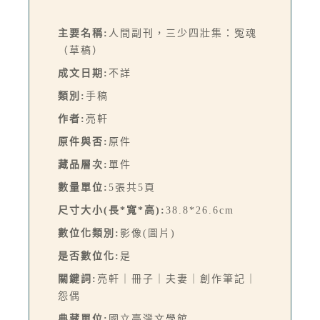
主要名稱:
人間副刊，三少四壯集：冤魂
（草稿）
成文日期:
不詳
類別:
手稿
作者:
亮軒
原件與否:
原件
藏品層次:
單件
數量單位:
5張共5頁
尺寸大小(長*寬*高):
38.8*26.6cm
數位化類別:
影像(圖片)
是否數位化:
是
關鍵詞:
亮軒｜冊子｜夫妻｜創作筆記｜
怨偶
典藏單位:
國立臺灣文學館