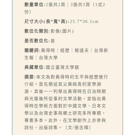
數量單位:
2張共2頁｜3張共3頁（1式2
份）
尺寸大小(長*寬*高):
25.7*36.1cm
數位化類別:
影像(圖片)
是否數位化:
是
關鍵詞:
黃得時｜經歷｜郁達夫｜台灣新
生報｜台灣大學
典藏單位:
國立臺灣文學館
摘要:
本文為對黃得時的生平與經歷進行
介紹。首先簡述其父黃純青的家學淵
源，其後一一列舉出黃得時在日治時期
與光復後所從事的文學活動，並指出黃
得時在學術方面對於中國文學、日本文
學以及台灣史事與鄉土研究多所專精，
著書多本。此外，在文學創作上亦參與
詩社，出版詩集。（文/張志樺）