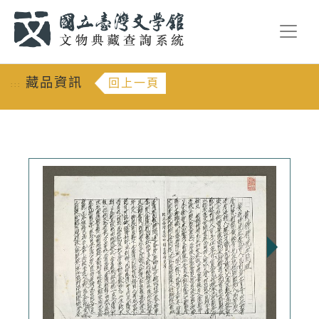
跳到主要內容
:::
藏品資訊
回上一頁
:::