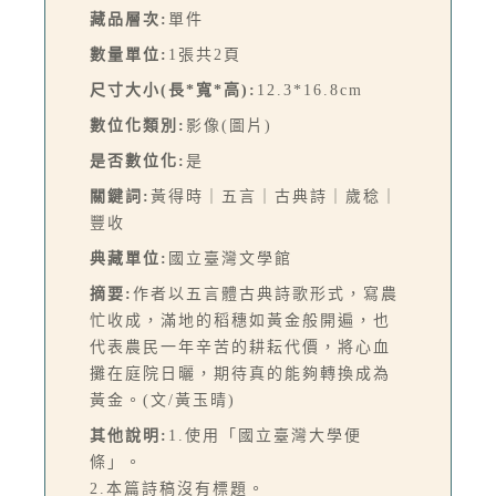
藏品層次:
單件
數量單位:
1張共2頁
尺寸大小(長*寬*高):
12.3*16.8cm
數位化類別:
影像(圖片)
是否數位化:
是
關鍵詞:
黃得時｜五言｜古典詩｜歲稔｜
豐收
典藏單位:
國立臺灣文學館
摘要:
作者以五言體古典詩歌形式，寫農
忙收成，滿地的稻穗如黃金般開遍，也
代表農民一年辛苦的耕耘代價，將心血
攤在庭院日曬，期待真的能夠轉換成為
黃金。(文/黃玉晴)
其他說明:
1.使用「國立臺灣大學便
條」。
2.本篇詩稿沒有標題。