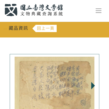
跳到主要內容
:::
藏品資訊
回上一頁
:::