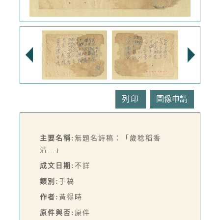
列印
主要名稱:
無題名詩稿：「歲稔稻香
清…」
成文日期:
不詳
類別:
手稿
作者:
黃得時
原件與否:
原件