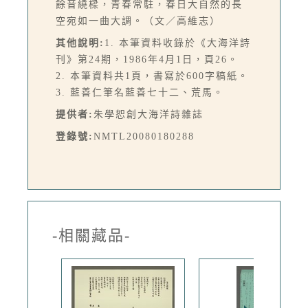
餘音繞樑，青春常駐，春日大自然的長
空宛如一曲大調。（文／高維志）
其他說明:
1. 本筆資料收錄於《大海洋詩
刊》第24期，1986年4月1日，頁26。
2. 本筆資料共1頁，書寫於600字稿紙。
3. 藍善仁筆名藍善七十二、荒馬。
提供者:
朱學恕創大海洋詩雜誌
登錄號:
NMTL20080180288
-相關藏品-