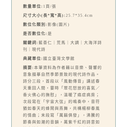
數量單位:
1頁/張
尺寸大小(長*寬*高):
25.7*35.4cm
數位化類別:
影像(圖片)
是否數位化:
是
關鍵詞:
藍善仁｜荒馬｜大調｜大海洋詩
刊｜現代詩
典藏單位:
國立臺灣文學館
摘要:
本筆資料為作者藉以音樂、聲響的
意象描摹自然季節景致的現代詩作品。
詩分三段，首段以「風動傳音」講述春
天重回人間，霎時「眾花怒放的喜氣／
香火佛心的撫慰」，溫暖了癌症病房；
次段寫在「宇宙大弦」的鳴奏中，音符
猶如春天的蜂鬧與燕舞，共構楊柳春風
的情曲；末段寫「萬籟俱發」，沸騰的
節奏與如潮的音韻，萬紫千紅的詩意如