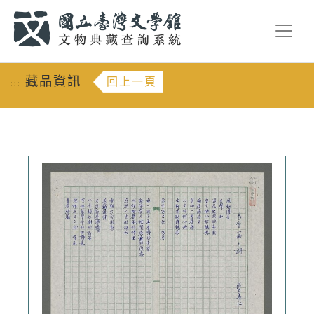
跳到主要內容
:::
藏品資訊
回上一頁
:::