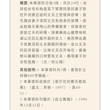
摘要:
本筆資料分為3段，共計24行。此
詩從女性的角度寫下賢慧持家的妻子對
在外流連忘返的丈夫之怨恨與悲嘆。首
先描述妻子深知丈夫有挑食的習慣，因
此她每天都用心的準備餐食，但換來的
卻是丈夫的碎嘴。接著藉由山邊野味和
滿山花蕊比擬外面的女人，進而帶出妻
子其實深知丈夫晚歸的理由。並以丈夫
的前世是貓，比喻丈夫在外偷吃，最後
她以嚴厲的口吻警告丈夫，展現妻子的
女性氣魄。（文／何沁樺）
其他說明:
1.本筆資料共3頁，書寫於立
祥牌600字稿紙。
2.本筆資料收錄於《菅芒花的春天歌詩
集》（臺北：草根，1997），頁49-
51。
3.本筆資料刊載於《自立晚報》，1996
年12月21日。