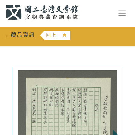
跳到主要內容
:::
藏品資訊
回上一頁
:::