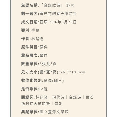
主要名稱:
「台語歌詩」 野味
劃一題名:
菅芒花的春天歌詩集
成文日期:
西原1996年8月25日
類別:
手稿
作者:
林建隆
原件與否:
原件
藏品層次:
單件
數量單位:
3張共3頁
尺寸大小(長*寬*高):
26.7*19.3cm
數位化類別:
影像(圖片)
是否數位化:
是
關鍵詞:
林建隆｜現代詩｜台語詩｜菅芒
花的春天歌詩集｜婚姻
典藏單位:
國立臺灣文學館