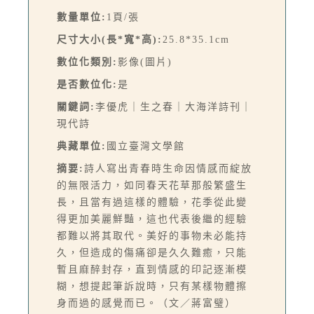
數量單位:
1頁/張
尺寸大小(長*寬*高):
25.8*35.1cm
數位化類別:
影像(圖片)
是否數位化:
是
關鍵詞:
李優虎｜生之春｜大海洋詩刊｜
現代詩
典藏單位:
國立臺灣文學館
摘要:
詩人寫出青春時生命因情感而綻放
的無限活力，如同春天花草那般繁盛生
長，且當有過這樣的體驗，花季從此變
得更加美麗鮮豔，這也代表後繼的經驗
都難以將其取代。美好的事物未必能持
久，但造成的傷痛卻是久久難癒，只能
暫且麻醉封存，直到情感的印記逐漸模
糊，想提起筆訴說時，只有某樣物體擦
身而過的感覺而已。（文／蔣富璧）