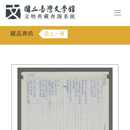
跳到主要內容
:::
藏品資訊
回上一頁
:::