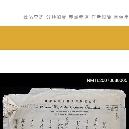
藏品查詢
分類瀏覽
典藏精選
作者瀏覽
圖像