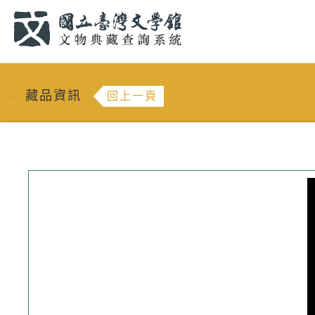
跳到主要內容
:::
藏品資訊
回上一頁
:::