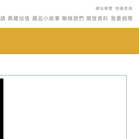
網站導覽
快速查詢
申請
典藏加值
藏品小故事
聯絡我們
開放資料
我要捐贈