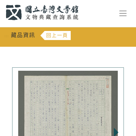
跳到主要內容
:::
藏品資訊
回上一頁
:::