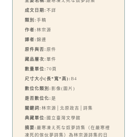
主要名稱:
嚴寒凍え死な奴夢詩集
成文日期:
不詳
類別:
手稿
作者:
林宗源
譯者:
錦連
原件與否:
原件
藏品層次:
單件
數量單位:
70頁
尺寸大小(長*寬*高):
B4
數位化類別:
影像(圖片)
是否數位化:
是
關鍵詞:
林宗源│北原政吉│詩集
典藏單位:
國立臺灣文學館
摘要:
嚴寒凍え死な奴夢詩集（在嚴寒裡
凍死的傢伙夢詩集）為林宗源詩集的日