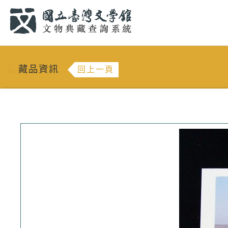
跳到主要內容
:::
藏品資訊
回上一頁
:::