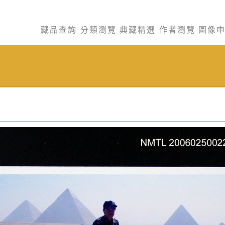
藏品查詢
分類瀏覽
典藏精選
作者瀏覽
圖像