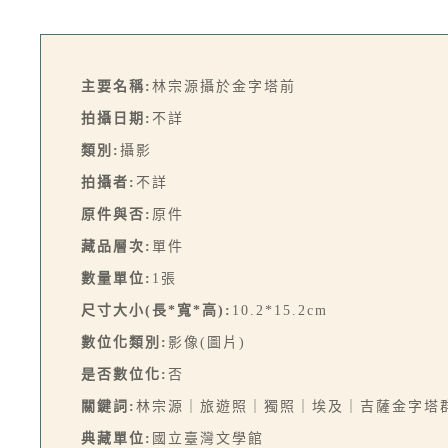
主要名稱:
林宗源攝於金字塔前
拍攝日期:
不詳
類別:
攝影
拍攝者:
不詳
原件與否:
原件
藏品層次:
單件
數量單位:
1張
尺寸大小(長*寬*高):
10.2*15.2cm
數位化類別:
影像(圖片)
是否數位化:
否
關鍵詞:
林宗源｜旅遊照｜獨照｜埃及｜吉薩金字塔
典藏單位:
國立臺灣文學館