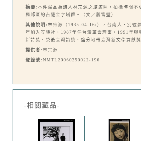
摘要:
本件藏品為詩人林宗源之旅遊照，拍攝時間不
羅郊區的吉薩金字塔群。（文／蔣富璧）
其他說明:
林宗源（1935-04-16/），台南人
年加入笠詩社，1987年任台灣筆會理事，1991
新詩獎、榮後臺灣詩獎、鹽分地帶臺灣新文學貢獻
提供者:
林宗源
登錄號:
NMTL20060250022-196
-相關藏品-