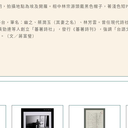
明，拍攝地點為埃及開羅。相中林宗源頭戴黑色帽子，著淺色短P
，別號夢台，筆名：幽之、蔡潤玉（其妻之名）、林芳雲。曾任現代詩
年與黃勁連等人創立「蕃薯詩社」，發行《蕃薯詩刊》，強調「台
獎。（文／蔣富璧）