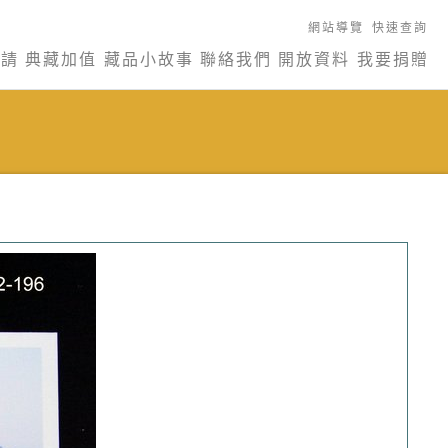
網站導覽
快速查詢
申請
典藏加值
藏品小故事
聯絡我們
開放資料
我要捐贈