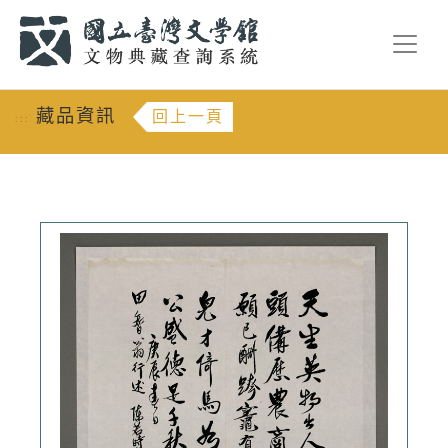
跳到主要內容
:::
藏品資訊
回上一頁
:::