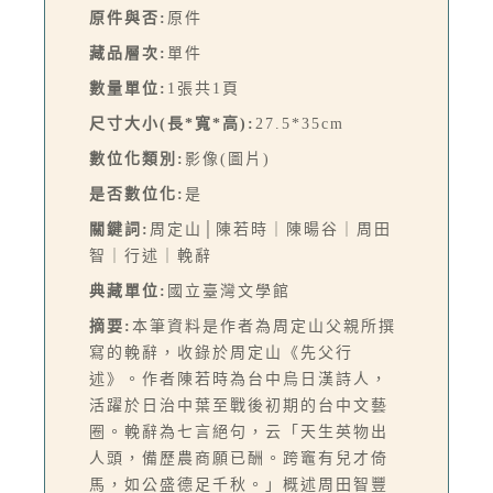
原件與否:
原件
藏品層次:
單件
數量單位:
1張共1頁
尺寸大小(長*寬*高):
27.5*35cm
數位化類別:
影像(圖片)
是否數位化:
是
關鍵詞:
周定山│陳若時｜陳暘谷｜周田
智｜行述｜輓辭
典藏單位:
國立臺灣文學館
摘要:
本筆資料是作者為周定山父親所撰
寫的輓辭，收錄於周定山《先父行
述》。作者陳若時為台中烏日漢詩人，
活躍於日治中葉至戰後初期的台中文藝
圈。輓辭為七言絕句，云「天生英物出
人頭，備歷農商願已酬。跨竈有兒才倚
馬，如公盛德足千秋。」概述周田智豐