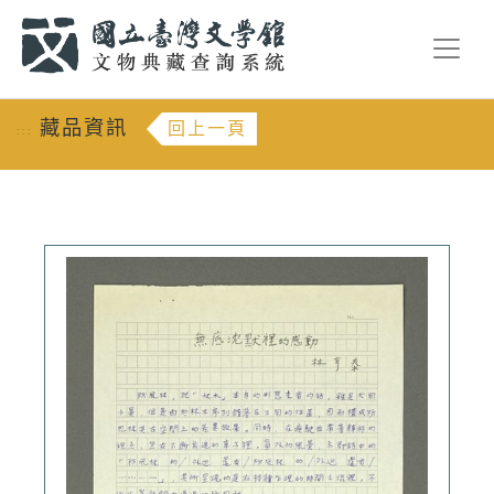
跳到主要內容
:::
藏品資訊
回上一頁
:::