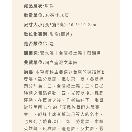
藏品層次:
單件
數量單位:
30張共30頁
尺寸大小(長*寬*高):
26.5*19.2cm
數位化類別:
影像(圖片)
是否數位化:
是
關鍵詞:
郭水潭｜台灣鄉土舞｜蔡瑞月
典藏單位:
國立臺灣文學館
摘要:
本筆資料主要談述台灣的舞蹈運動
發展，雖分章節，但缺第一章。各章標
題分別為：二、台灣鄉土舞；三、日據
時期之舞蹈運動；四、光復以後之舞蹈
運動。在概論之後，作者描述了一場舉
辦於民國43年的「漢民族舞蹈人競賽
會」，記錄出席者蔡瑞月等人的名字，
也羅列了競賽項目，如：勞動舞、巾幗
英雄舞、反攻舞、邊疆舞、反共舞、戰