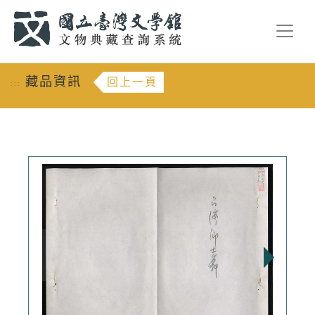
跳到主要內容
:::
藏品資訊
回上一頁
:::