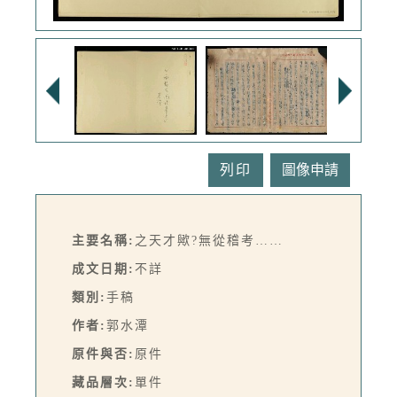
列印
主要名稱:
之天才歟?無從稽考……
成文日期:
不詳
類別:
手稿
作者:
郭水潭
原件與否:
原件
藏品層次:
單件