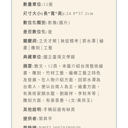
數量單位:
12張
尺寸大小(長*寬*高):
24.9*37.2cm
數位化類別:
影像(圖片)
是否數位化:
是
關鍵詞:
之天才歟│無從稽考│郭水潭│繪
畫│雕刻│工藝
典藏單位:
國立臺灣文學館
摘要:
散文，12頁。本篇介紹台灣藝術繪
畫、雕刻、竹材工藝、編帽工藝之特色
及發展。在人物介紹方面，因郭水潭為
台南人，便以台南人為主。繪畫方面，
有美術家顏水龍、劉啟祥、李秋禾等；
雕刻方面，有張善惠。(文/黃貝玉)
其他說明:
手稿前面有缺頁
提供者:
郭昇平
登錄號:
NMTL20070380030