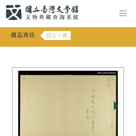
跳到主要內容
:::
藏品資訊
回上一頁
:::