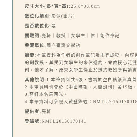
尺寸大小(長*寬*高):
26.8*38.8cm
數位化類別:
影像(圖片)
是否數位化:
是
關鍵詞:
亮軒｜教授｜女學生｜信｜創作筆記
典藏單位:
國立臺灣文學館
摘要:
本筆資料為作者的創作筆記及未完成稿，內容
的副教授，其受到女學生的來信邀約，令教授心泛
刻，他才了解，原來女學生僅止於邀約教授參與讀
其他說明:
1.本筆資料共6張，書寫於空白稿紙與真善
2.本筆資料刊登於《中國時報‧人間副刊》第19版，1
3.亮軒本名馬國光。
4.本筆資料可參照入藏登錄號：NMTL2015017001
提供者:
亮軒
登錄號:
NMTL20150170141