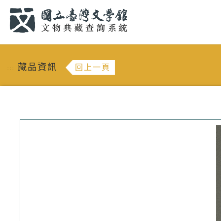
跳到主要內容
:::
藏品資訊
回上一頁
:::