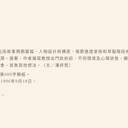
包括故事預期篇幅、人物設計與構思、情節進度安排和草擬階段
漣漪。接著，作者描寫教授出門赴約前、不同情境及心理狀態，
書會，並無其他想法。（文／潘妤梵）
美600字稿紙。
996年9月18日。
8。