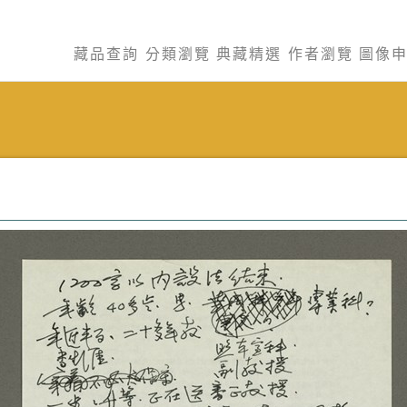
藏品查詢
分類瀏覽
典藏精選
作者瀏覽
圖像