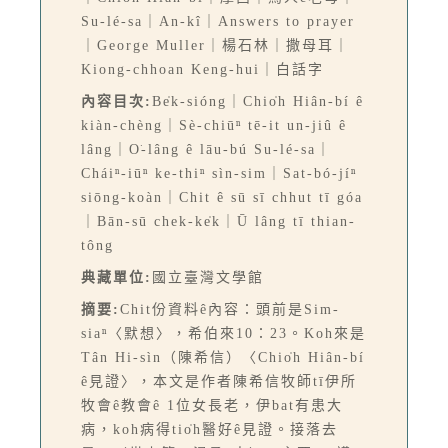
Su-lé-sa｜An-kî｜Answers to prayer
｜George Muller｜楊石林｜撒母耳｜
Kiong-chhoan Keng-hui｜白話字
內容目次:
Be̍k-sióng｜Chio̍h Hiân-bí ê
kiàn-chèng｜Sè-chiūⁿ tē-it un-jiû ê
lâng｜O͘-lâng ê lāu-bú Su-lé-sa｜
Cháiⁿ-iūⁿ ke-thiⁿ sìn-sim｜Sat-bó-jíⁿ
siōng-koàn｜Chit ê sū sī chhut tī góa
｜Bān-sū chek-ke̍k｜Ū lâng tī thian-
tông
典藏單位:
國立臺灣文學館
摘要:
Chit份資料ê內容：頭前是Sim-
siaⁿ〈默想〉，希伯來10：23。Koh來是
Tân Hi-sìn（陳希信）〈Chio̍h Hiân-bí
ê見證〉，本文是作者陳希信牧師tī伊所
牧會ê教會ê 1位女長老，伊bat有患大
病，koh病得tio̍h醫好ê見證。接落去