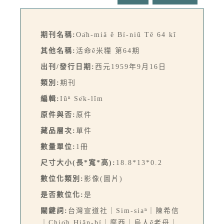
期刊名稱:
Oa̍h-miā ê Bí-niû Tē 64 kî
其他名稱:
活命ê米糧 第64期
出刊/發行日期:
西元1959年9月16日
類別:
期刊
編輯:
Iûⁿ Se̍k-lîm
原件與否:
原件
藏品層次:
單件
數量單位:
1冊
尺寸大小(長*寬*高):
18.8*13*0.2
數位化類別:
影像(圖片)
是否數位化:
是
關鍵詞:
台灣宣道社｜Sim-siaⁿ｜陳希信
｜Chio̍h Hiân-bí｜摩西｜烏人ê老母｜