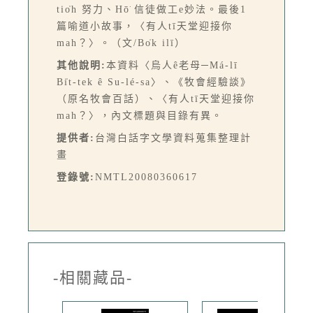
tio̍h 努力、Hō͘ 信徒做工e妙法。最後1
篇喻道小故事，〈有人tī天堂迎接你
mah？〉。（文/Bo̍k ilī）
其他說明:
本資料〈烏人ê老母─Má-lī
Bi̍t-tek ê Su-lé-sa〉、《牧會經驗談》
（原名牧會百話）、〈有人tī天堂迎接你
mah？〉，內文標題與目錄有異。
提供者:
台灣白話字文學資料蒐集整理計
畫
登錄號:
NMTL20080360617
-相關藏品-