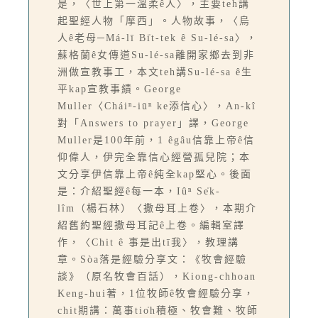
是，〈世上第一溫柔ê人〉，主要teh講
起聖經人物「摩西」。人物故事，〈烏
人ê老母─Má-lī Bi̍t-tek ê Su-lé-sa〉，
蘇格蘭ê女傳道Su-lé-sa離開家鄉去到非
洲做宣教事工，本文teh講Su-lé-sa ê生
平kap宣教事績。George
Muller〈Cháiⁿ-iūⁿ ke添信心〉，An-kî
對「Answers to prayer」譯，George
Muller是100年前，1 êgâu信靠上帝ê信
仰偉人，伊完全靠信心經營孤兒院；本
文分享伊信靠上帝ê純全kap堅心。後面
是：介紹聖經ê每一本，Iûⁿ Se̍k-
lîm（楊石林）〈撒母耳上卷〉，本期介
紹舊約聖經撒母耳記ê上卷。編輯室譯
作，〈Chit ê 事是出tī我〉，教理講
章。Sòa落是經驗分享文：《牧會經驗
談》（原名牧會百話），Kiong-chhoan
Keng-hui著，1位牧師ê牧會經驗分享，
chit期講：萬事tio̍h積極、牧會難、牧師