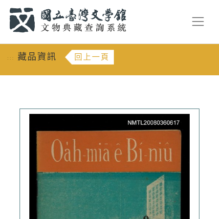
跳到主要內容
:::
藏品資訊
回上一頁
:::