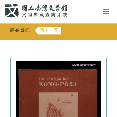
跳到主要內容
:::
藏品資訊
回上一頁
:::