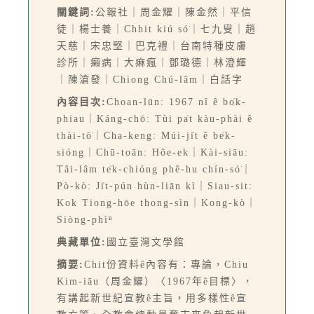
關鍵詞:
公報社｜周金耀｜陳金然｜平信
徒｜楊士養｜Chhit kiú só͘｜七九叟｜趙
天慈｜宋忠堅｜巴克禮｜台南特種皮膚
診所｜癩病｜大痳瘋｜鄧璐德｜林澄輝
｜陳滄發｜Chiong Chú-lâm｜白話字
內容目次:
Choan-lūn: 1967 nî ê bo̍k-
phiau｜Káng-chō: Tùi pa̍t kàu-phài ê
thài-tō͘｜Cha-keng: Múi-ji̍t ê be̍k-
sióng｜Chū-toān: Hôe-ek｜Kài-siāu:
Tâi-lâm te̍k-chióng phê-hu chín-só͘｜
Pò-kò: Ji̍t-pún hùn-liān kì｜Siau-sit:
Kok Tiong-hōe thong-sìn｜Kong-kò｜
Siòng-phìⁿ
典藏單位:
國立臺灣文學館
摘要:
Chit份資料ê內容有：專論，Chiu
Kim-iāu（周金耀）〈1967年ê目標〉，
有講起新世紀宣教ê主旨，用多樣性ê宣