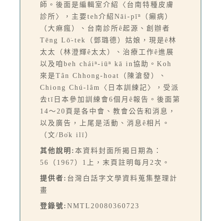
師。後面是編輯室介紹〈台南特種皮膚
診所〉，主要teh介紹Nāi-pīⁿ（癩病）
（大痳瘋）、台南診所ê起源、創辦者
Tēng Lō͘-tek（鄧璐德）姑娘，現是ê林
太太（林澄輝ê太太）、治療工作ê進展
以及咱beh cháiⁿ-iūⁿ kā in協助。Koh
來是Tân Chhong-hoat（陳滄發）、
Chiong Chú-lâm〈日本訓練記〉，受派
去tī日本參加訓練會6個月ê報告。後面第
14～20頁是各中會、教會公告和消息，
以及廣告，上尾是活動、消息ê相片。
（文/Bo̍k ilī）
其他說明:
本資料封面所揭日期為：
56（1967）1上，末頁註明每月2次。
提供者:
台灣白話字文學資料蒐集整理計
畫
登錄號:
NMTL20080360723