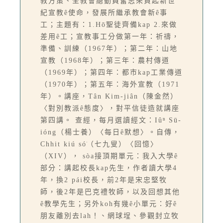
教方策、全教會總動員奮志來負起新世
紀宣教ê使命，發展所繼承教會新ê事
工；主題有：1.Hō͘聖徒齊備kap 2.來做
差用ê工；宣教事工分做第一年：祈禱，
準備、訓練（1967年）；第二年：山地
宣教（1968年）；第三年：農村傳道
（1969年）；第四年：都市kap工業傳道
（1970年）；第五年：海外宣教（1971
年）。講座，Tân Kim-jiân（陳金然）
〈對別教派ê態度〉，對平信徒造就講座
第四講。 查經，每月選讀經文：Iûⁿ Sū-
ióng（楊士養）〈每日ê默想〉。自傳，
Chhit kiú só͘（七九叟）〈回憶〉
（XIV）， sòa接頂期單元：我入大學ê
部分：講起校長kap先生，作者讀大學4
年，換2 pái校長，前2年是宋忠堅牧
師，後2年是巴克禮牧師，以及回想其他
ê教學先生；另外koh有幾ê小單元：好ê
朋友離別去lah！、網球埕、參觀封立牧