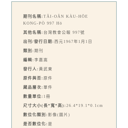
期刊名稱:
TÂI-OÂN KÀU-HŌE
KONG-PÒ 997 Hō
其他名稱:
台灣教會公報 997號
出刊/發行日期:
西元1967年1月1日
類別:
期刊
編輯:
李嘉嵩
發行人:
黃武東
原件與否:
原件
藏品層次:
單件
數量單位:
1冊
尺寸大小(長*寬*高):
26.4*19.1*0.1cm
數位化類別:
影像(圖片)
是否數位化:
是