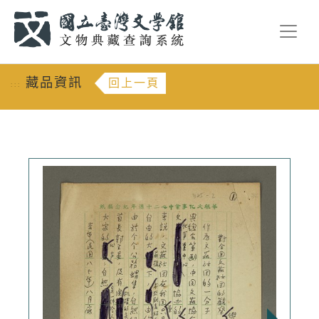
跳到主要內容
:::
藏品資訊
回上一頁
:::