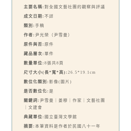
主要名稱:
對全國文藝社團的觀察與評議
成文日期:
不詳
類別:
手稿
作者:
尹光榮（尹雪曼）
原件與否:
原件
藏品層次:
單件
數量單位:
8張共8頁
尺寸大小(長*寬*高):
26.5*19.1cm
數位化類別:
影像(圖片)
是否數位化:
是
關鍵詞:
尹雪曼｜姜穆｜作家｜文藝社團
｜文建會
典藏單位:
國立臺灣文學館
摘要:
本筆資料是作者於民國八十一年