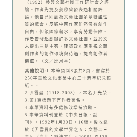
（1992）參與文藝社團工作研討會之評
論。作者先提及姜穆曾發表過相關評
論，他自己則認為文藝社團多是聯誼性
質的聚會，反觀中國作家雖然沒有創作
自由，但領國家薪水，享有勞動保障。
作者曾發起創辦許多文藝社團，並於文
末提出三點主張，建議政府應重視文藝
創作者的創作環境與待遇，提高創作者
價值。（文／邱月亭）
其他說明:
1.本筆資料8張共8頁，書寫於
250字華欣文化事業中心二十週年紀念稿
紙。。
2.尹雪曼（1918-2008），本名尹光榮。
3.第1頁標題下有作者署名。
4.本筆資料有多處修改增補痕跡。
5.本筆資料刊登於《中央日報‧副
刊》，1992年1月30日，16版。後收錄
於《尹雪曼的文學世界之五：文藝二三
事》（臺北：楷達文化，2006）頁139-