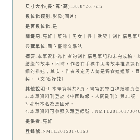
尺寸大小(長*寬*高):
38.8*26.7cm
數位化類別:
影像(圖片)
是否數位化:
是
關鍵詞:
亮軒｜菜餚｜男女｜性｜默契｜創作構思筆
典藏單位:
國立臺灣文學館
摘要:
本筆資料為作者的創作構思筆記和未完成稿，
結緣的故事，同時，作者在手稿中思考故事推進過
細的描述；其次，作者設定男人總是獨食這道菜，
契。（文∕潘妤梵）
其他說明:
1.本筆資料共8頁，書寫於空白稿紙和真善
2.本筆資料刊登於《中國時報‧人間副刊》第31版，
3.亮軒本名為馬國光。
4.本筆資料可參照入藏登錄號：NMTL2015017004
提供者:
亮軒
登錄號:
NMTL20150170163