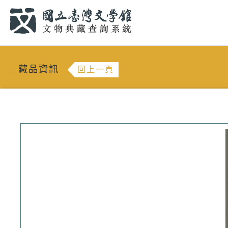
跳到主要內容
:::
藏品資訊
回上一頁
:::