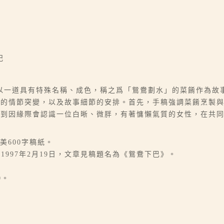
記
以一道具有特殊名稱、成色，稱之爲「鴛鴦劃水」的菜餚作為故
程的情節突變，以及故事細節的安排。首先，手稿強調菜餚烹製
直到因緣際會認識一位白晰、微胖，有著慵懶氣質的女性，在共
美600字稿紙。
1997年2月19日，文章見稿題名為《鴛鴦下巴》。
0。