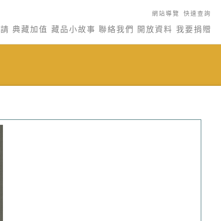
網站導覽
快速查詢
申請
典藏加值
藏品小故事
聯絡我們
開放資料
我要捐贈