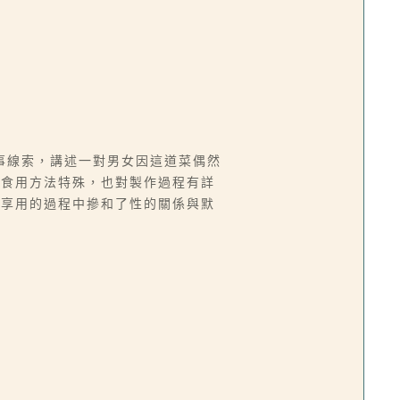
事線索，講述一對男女因這道菜偶然
與食用方法特殊，也對製作過程有詳
同享用的過程中摻和了性的關係與默