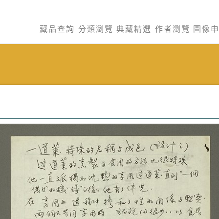
藏品查詢
分類瀏覽
典藏精選
作者瀏覽
圖像