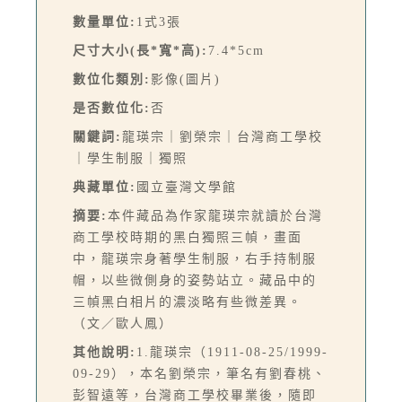
數量單位:
1式3張
尺寸大小(長*寬*高):
7.4*5cm
數位化類別:
影像(圖片)
是否數位化:
否
關鍵詞:
龍瑛宗｜劉榮宗｜台灣商工學校
｜學生制服｜獨照
典藏單位:
國立臺灣文學館
摘要:
本件藏品為作家龍瑛宗就讀於台灣
商工學校時期的黑白獨照三幀，畫面
中，龍瑛宗身著學生制服，右手持制服
帽，以些微側身的姿勢站立。藏品中的
三幀黑白相片的濃淡略有些微差異。
（文／歐人鳳）
其他說明:
1.龍瑛宗（1911-08-25/1999-
09-29），本名劉榮宗，筆名有劉春桃、
彭智遠等，台灣商工學校畢業後，隨即