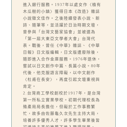
進入銀行服務。1937年以處女作〈植有
木瓜樹的小鎮〉獲得日本《改造》雜誌
小說徵文佳作。之後陸續發表小說、新
詩、隨筆等，並活躍於日治時期文壇，
曾參與「台灣文藝家協會」並被選為
「第一屆大東亞文學者大會」台灣代
表。戰後，曾任《中華》雜誌、《中華
日報》日文版編輯，日文版遭廢除後，
隨即進入合作金庫服務。1976年退休，
嘗試以日文創作中篇、長篇小說。80年
代後，他克服語言障礙，以中文創作
〈杜甫在長安〉，再度引起文壇重視與
肯定。
2.台灣商工學校創校於1917年，是台灣
第一所私立實業學校。初期代理校長為
殖產局局長擔任，但礙於工作事務繁
忙，故多由佐藤龜久次先生主持大局，
培養許多優秀人才，許多學生畢業後皆