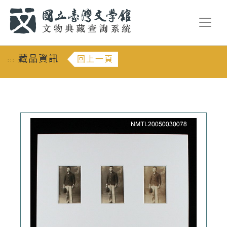
跳到主要內容
:::
藏品資訊
回上一頁
:::