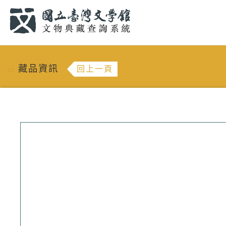
跳到主要內容
:::
藏品資訊
回上一頁
:::