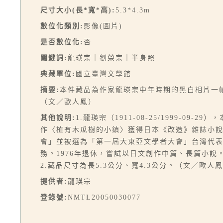
尺寸大小(長*寬*高):
5.3*4.3m
數位化類別:
影像(圖片)
是否數位化:
否
關鍵詞:
龍瑛宗｜劉榮宗｜半身照
典藏單位:
國立臺灣文學館
摘要:
本件藏品為作家龍瑛宗中年時期的黑白相片一
（文／歐人鳳）
其他說明:
1.龍瑛宗（1911-08-25/1999-
作〈植有木瓜樹的小鎮〉獲得日本《改造》雜誌小
會」並被選為「第一屆大東亞文學者大會」台灣代
務。1976年退休，嘗試以日文創作中篇、長篇小
2.藏品尺寸為長5.3公分、寬4.3公分。（文／歐人
提供者:
龍瑛宗
登錄號:
NMTL20050030077