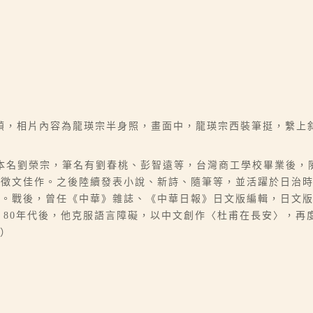
幀，相片內容為龍瑛宗半身照，畫面中，龍瑛宗西裝筆挺，繫上
09-29），本名劉榮宗，筆名有劉春桃、彭智遠等，台灣商工學校畢業後
說徵文佳作。之後陸續發表小說、新詩、隨筆等，並活躍於日治
表。戰後，曾任《中華》雜誌、《中華日報》日文版編輯，日文
說。80年代後，他克服語言障礙，以中文創作〈杜甫在長安〉，再
鳳）