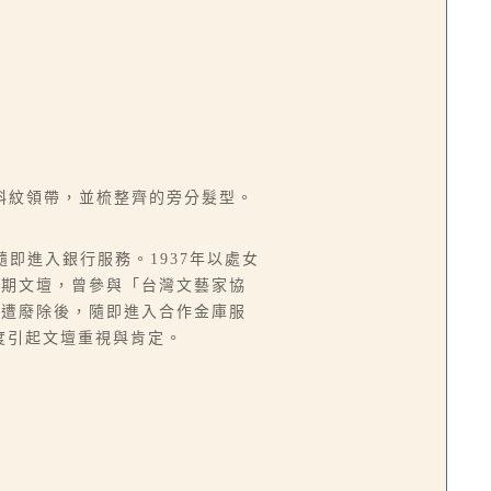
斜紋領帶，並梳整齊的旁分髮型。
，隨即進入銀行服務。1937年以處女
時期文壇，曾參與「台灣文藝家協
版遭廢除後，隨即進入合作金庫服
度引起文壇重視與肯定。