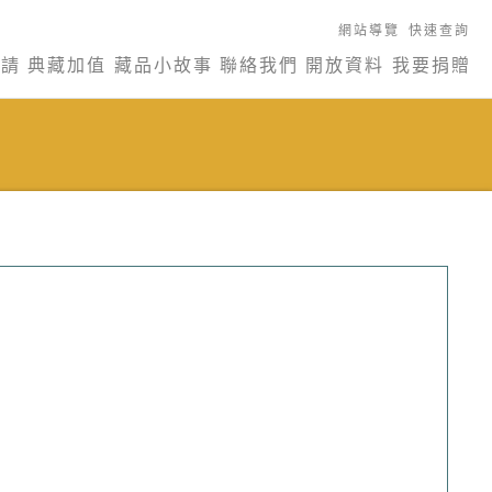
網站導覽
快速查詢
申請
典藏加值
藏品小故事
聯絡我們
開放資料
我要捐贈