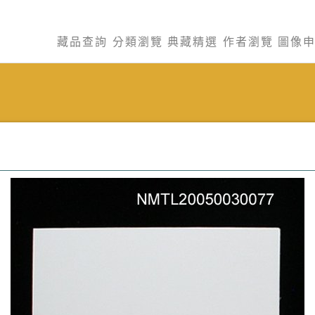
藏品查詢
分類瀏覽
典藏精選
作者瀏覽
圖像