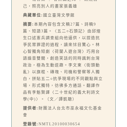
己，照亮別人的畫家張義雄
典藏單位:
國立臺灣文學館
摘要:
本期內容包含文稿27篇、詩稿9
篇、短語3篇。〈五二○石頭記〉由邱煌
生口述憲兵調查組向他逼供，以捏造抗
爭民眾罪證的過程，讀來怵目驚心。林
心智獨角短劇〈荷蘭人遊台灣〉巧用台
語諧音雙關，創造笑話的同時諷刺台灣
政治，極為生動逗趣。李文東〈街頭動
亂〉以旗棍、磚塊、司機和警察等人獨
白，拼貼五二○抗爭現場的不同觀點與立
場，形式獨特，彷彿多方通話。翻譯作
品有李魁賢譯〈二十世紀的義大利詩文
學(中)〉。（文／譚凱聰）
提供者:
財團法人台北市巫永福文化基金
會
登錄號:
NMTL20100030654