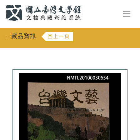
跳到主要內容
:::
藏品資訊
回上一頁
:::