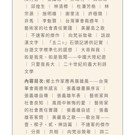
｜ 邱煌生 ｜ 林清標 ｜ 杜潘芳格 ｜ 林
宗源 ｜ 施明雄 ｜ 謝里法 ｜ 許極燉 ｜
非馬 ｜ 李魁賢 ｜ 台灣筆會兩週年 ｜
藝術家的社會責任實踐 ｜ 美麗島之歌
｜ 不速客的傑作 ｜ 向梵谷致敬 ｜ 話說
漢文字 ｜ 「五二○」石頭記誘供記實 ｜
台語文字標準化的感想 ｜ 大哥與我 ｜
如是我見‧如是我聞——中國大陸紀遊
｜ 只要我長大 ｜ 二十世紀的義大利詩
文學
內容目次:
鄉土作家應再展雄風——台灣
筆會兩週年感言 ｜ 張義雄畫展序言 ｜
張義雄自傳 ｜ 張義雄年表 ｜ 藝術家與
社會良知 ｜ 風雨中無悔的愛 ｜ 藝術家
的社會責任實踐 ｜ 張義雄自述 ｜ 張義
雄答客問 ｜ 美麗島之歌——歌台灣——
壹‧楔子‧貳‧神話篇 ｜ 不速客的傑作
｜ 分房 ｜ 共相 ｜ 向梵谷致敬 ｜ 詩二