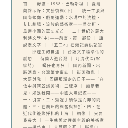
首——野渡‧1988‧巴勒斯坦 ｜ 愛爾
蘭啓示錄：文藝復興(下)——統一主張與
國際傾向‧戲劇運動：水溝中的洗禮‧
艾比劇場‧流放的藝術家——喬矣斯‧
島嶼小國的萬丈光芒 ｜ 二十世紀的義大
利詩文學(中)——前言‧第一部份 ｜ 話
說漢文字 ｜ 「五二○」石頭記誘供記實
——邱煌生的自述 ｜ 台語文字標準化的
感想 ｜ 荷蘭人遊台灣 ｜ 月清秋深(客
家詩) ｜ 蟳仔也青狂 ｜ 國內新聞‧出
版消息‧台灣筆會事誌 ｜ 街頭動亂 ｜
大哥與我 ｜ 回顧那溜走的日子——「在
信中與阿笠談美術」三版序 ｜ 如是我
見‧如是我聞——中國大陸紀遊——
一、引言‧二、簽證手續似是而非的問
題‧三、在廣州的興奮與挫折‧四、在
近代化邊緣掙扎的上海 ｜ 銅像 ｜ 只要
我長大 ｜ 一生執著於理想主義的美術家
——楊啓東 ｜ 甘蔗園之死 ｜ 燃燒自