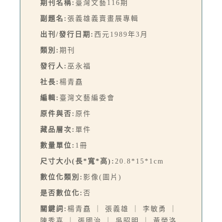
期刊名稱:
臺灣文藝116期
副題名:
張義雄義賣畫展專輯
出刊/發行日期:
西元1989年3月
類別:
期刊
發行人:
巫永福
社長:
楊青矗
編輯:
臺灣文藝編委會
原件與否:
原件
藏品層次:
單件
數量單位:
1冊
尺寸大小(長*寬*高):
20.8*15*1cm
數位化類別:
影像(圖片)
是否數位化:
否
關鍵詞:
楊青矗 ｜ 張義雄 ｜ 李敏勇 ｜
陳秀喜 ｜ 張國治 ｜ 吳昭明 ｜ 黃榮洛