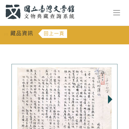
跳到主要內容
:::
藏品資訊
回上一頁
:::