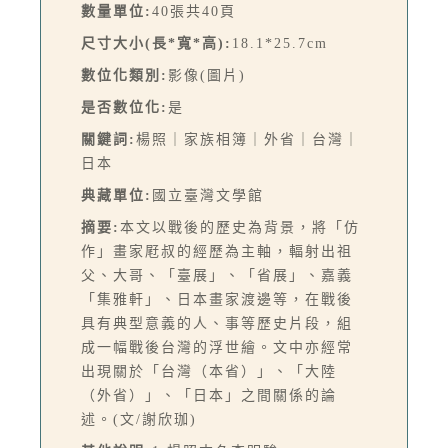
數量單位:
40張共40頁
尺寸大小(長*寬*高):
18.1*25.7cm
數位化類別:
影像(圖片)
是否數位化:
是
關鍵詞:
楊照｜家族相簿｜外省｜台灣｜
日本
典藏單位:
國立臺灣文學館
摘要:
本文以戰後的歷史為背景，將「仿
作」畫家屘叔的經歷為主軸，輻射出祖
父、大哥、「臺展」、「省展」、嘉義
「集雅軒」、日本畫家渡邊等，在戰後
具有典型意義的人、事等歷史片段，組
成一幅戰後台灣的浮世繪。文中亦經常
出現關於「台灣（本省）」、「大陸
（外省）」、「日本」之間關係的論
述。(文/謝欣珈)