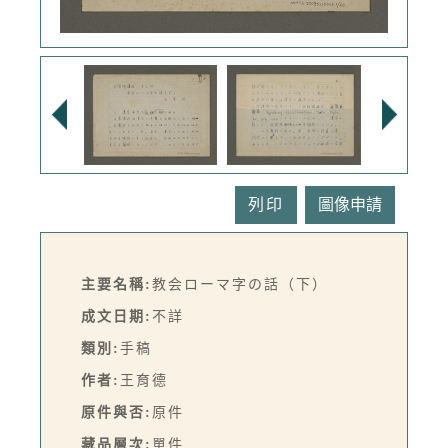
列印
主要名稱:
教会ローマ字の話（下）
成文日期:
不詳
類別:
手稿
作者:
王育德
原件與否:
原件
藏品層次:
單件