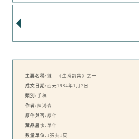
主要名稱:
雞—《生肖詩集》之十
成文日期:
西元1984年1月7日
類別:
手稿
作者:
陳鴻森
原件與否:
原件
藏品層次:
單件
數量單位:
1張共1頁