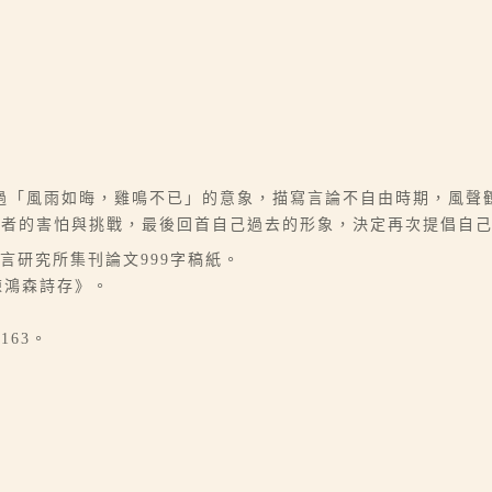
過「風雨如晦，雞鳴不已」的意象，描寫言論不自由時期，風聲
者的害怕與挑戰，最後回首自己過去的形象，決定再次提倡自己的
言研究所集刊論文999字稿紙。
陳鴻森詩存》。
163。