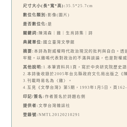
尺寸大小(長*寬*高):
35.5*25.7cm
數位化類別:
影像(圖片)
是否數位化:
是
關鍵詞:
陳鴻森｜雞｜生肖詩集｜詩
典藏單位:
國立臺灣文學館
摘要:
本詩為對威權時代政治現況的批判與自白。透
牢籠。以雞鳴代表對政治的不滿與談論，也是對權威
其他說明:
1.本筆資料共1頁，寫於中央研究院歷史語
2.本詩後收錄於2005年台北縣政府文化局出版之《
3.刊載時易名為〈雞〉。
4.互見《文學台灣》第5期，1993年1月5日，頁162-
印記/簽名:
作者簽名於詩題右側
提供者:
文學台灣雜誌社
登錄號:
NMTL20120210291