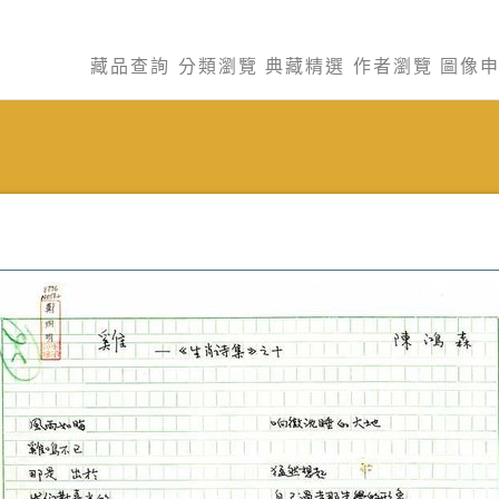
藏品查詢
分類瀏覽
典藏精選
作者瀏覽
圖像