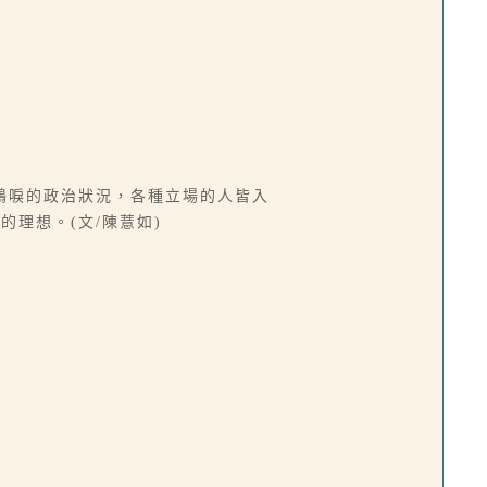
鶴唳的政治狀況，各種立場的人皆入
理想。(文/陳薏如)