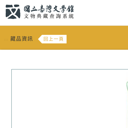
跳到主要內容
:::
藏品資訊
回上一頁
:::