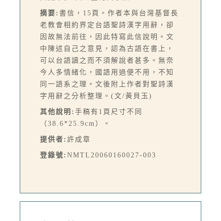
摘要:
書信，15頁。作者本與台灣基督長
老教會相約界定台語聖詩漢字用辭，卻
因故無法前往，因此特寫此信說明。文
中陳述自己之意見，認為古語在書上，
可以台語讀之而不須解說者甚多。無奈
今人多情緒化，國語用過便不用，不知
同一語系之理。文後附上作者對聖詩漢
字用辭之分析整理。(文/黃貝玉)
其他說明:
手稿有1頁尺寸不同
（38.6*25.9cm）。
提供者:
許成章
登錄號:
NMTL20060160027-003