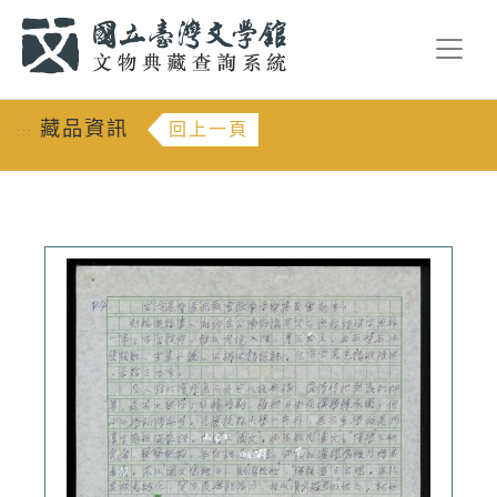
跳到主要內容
:::
藏品資訊
回上一頁
:::